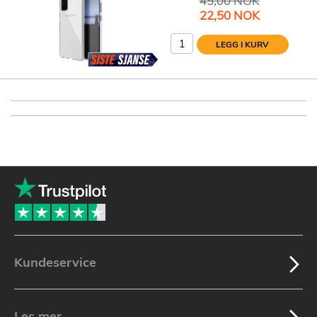
45,00 NOK
Spesialpris
22,50 NOK
LEGG I KURV
Kundeservice
Les mer