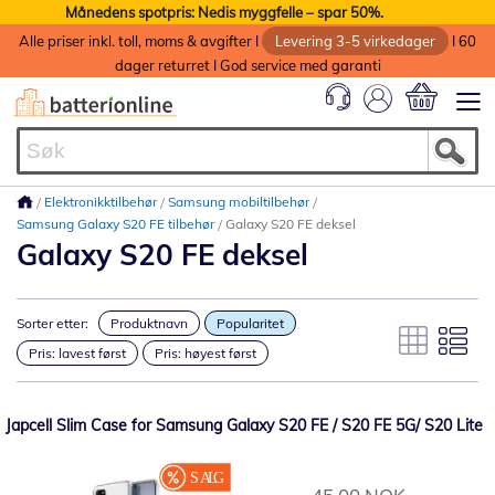
Månedens spotpris: Nedis myggfelle – spar 50%.
Alle priser inkl. toll, moms & avgifter I
Levering 3-5 virkedager
I 60
dager returret I God service med garanti
Min handlek
Elektronikktilbehør
Samsung mobiltilbehør
Samsung Galaxy S20 FE tilbehør
Galaxy S20 FE deksel
Galaxy S20 FE deksel
Sorter etter:
Produktnavn
Popularitet
Pris: lavest først
Pris: høyest først
Japcell Slim Case for Samsung Galaxy S20 FE / S20 FE 5G/ S20 Lite