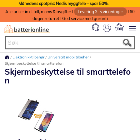
Månedens spotpris: Nedis myggfelle – spar 50%.
Alle priser inkl. toll, moms & avgifter I
Levering 3-5 virkedager
I 60
dager returret I God service med garanti
Min handlek
Elektronikktilbehør
Universalt mobiltilbehør
Skjermbeskyttelse til smarttelefon
Skjermbeskyttelse til smarttelefo
n