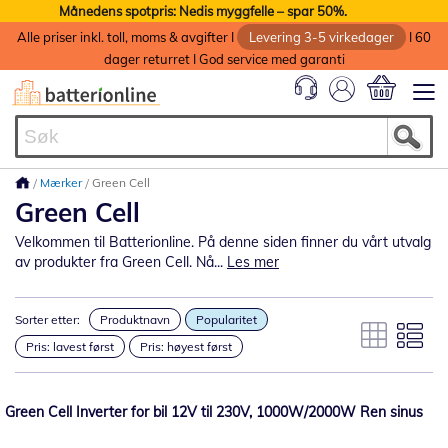
Månedens spotpris: Nedis myggfelle – spar 50%.
Alle priser inkl. toll, moms & avgifter I
Levering 3-5 virkedager
I 60
dager returret I God service med garanti
Min handlek
Mærker
Green Cell
Green Cell
Velkommen til Batterionline. På denne siden finner du vårt utvalg
av produkter fra Green Cell. Nå...
Les mer
Sorter etter:
Produktnavn
Popularitet
Pris: lavest først
Pris: høyest først
Green Cell Inverter for bil 12V til 230V, 1000W/2000W Ren sinus