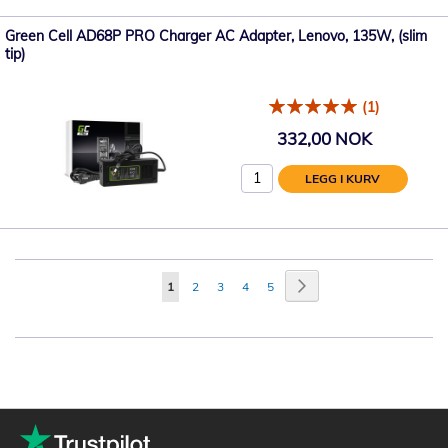
Green Cell AD68P PRO Charger AC Adapter, Lenovo, 135W, (slim
tip)
(1)
332,00 NOK
LEGG I KURV
Side
Side
Neste
You're
Side
Side
Side
Side
1
2
3
4
5
currently
reading
page