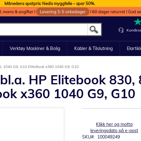
Månedens spotpris: Nedis myggfelle – spar 50%.
oll, moms & avgifter I
Levering 3-5 virkedager
I 60 dager returret I God s
Kundese
Verktøy Maskiner & Bolig
Kabler & Tilslutning
Elartik
865, 1040 G9, G10 EliteBook x360 1040 G9, G10
bl.a. HP Elitebook 830, 
ook x360 1040 G9, G10
Klikk her og motta
leveringsdato på e-post
SKU
100049249