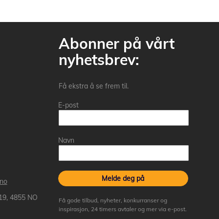
Abonner på vårt
nyhetsbrev:
Få ekstra å se frem til.
E-post
Navn
Melde deg på
.no
 19, 4855 NO
Få gode tilbud, nyheter, konkurranser og
inspirasjon, 24 timers avtaler og mer via e-post.