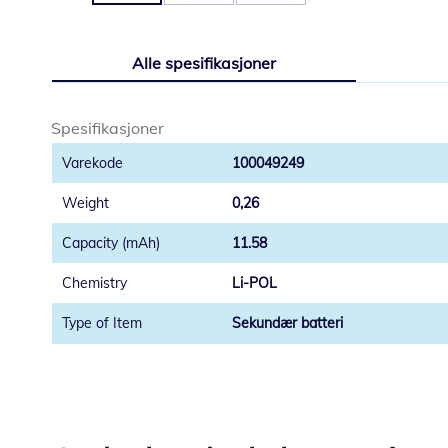
Gå
til
Alle spesifikasjoner
begynnelsen
av
bildegalleri
Spesifikasjoner
100049249
0,26
11.58
Li-POL
Sekundær batteri