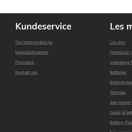
Kundeservice
Les 
Om batterionline.no
Les mer
kjoepsbetingelser
Panasonic-
Prismatch
Veiledning f
Kontakt oss
Batterier
Batteritype
Sitemap
Alle merker
Guide til bat
Battery Fin