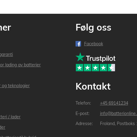
mer
Følg oss
Facebook
garanti
or lading av batterier
Kontakt
r og teknologier
+45 69141234
info@batterionline
teri / lader
Froland, Postboks
der