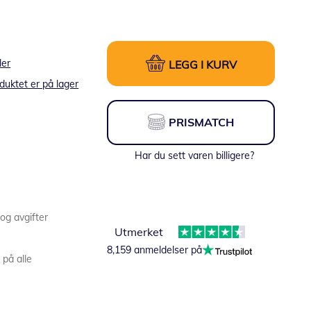
ler
LEGG I KURV
duktet er på lager
PRISMATCH
Har du sett varen billigere?
 og avgifter
Utmerket
8,159 anmeldelser på
 på alle