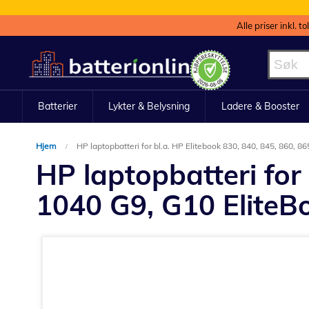
Alle priser inkl. t
Hopp
til
innhold
Batterier
Lykter & Belysning
Ladere & Booster
Hjem
HP laptopbatteri for bl.a. HP Elitebook 830, 840, 845, 860, 
HP laptopbatteri for 
1040 G9, G10 EliteB
Gå
til
slutten
av
bildegalleri