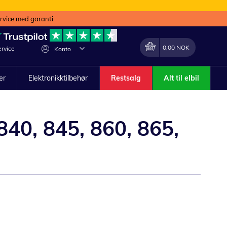
ervice med garanti
Min handlekurv
Endring
0,00 NOK
rvice
Konto
ler
Elektronikktilbehør
Restsalg
Alt til elbil
840, 845, 860, 865,