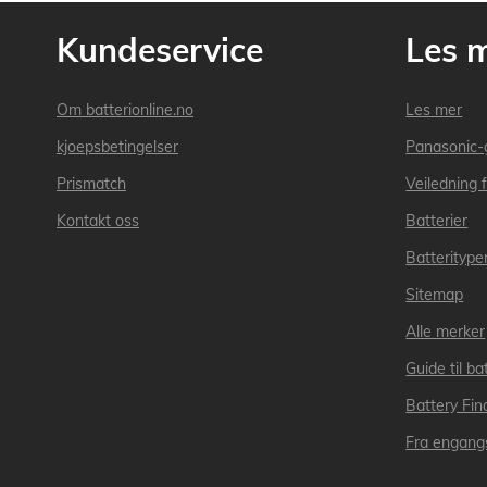
Kundeservice
Les 
Om batterionline.no
Les mer
kjoepsbetingelser
Panasonic-
Prismatch
Veiledning f
Kontakt oss
Batterier
Batteritype
Sitemap
Alle merker
Guide til bat
Battery Fin
Fra engangs