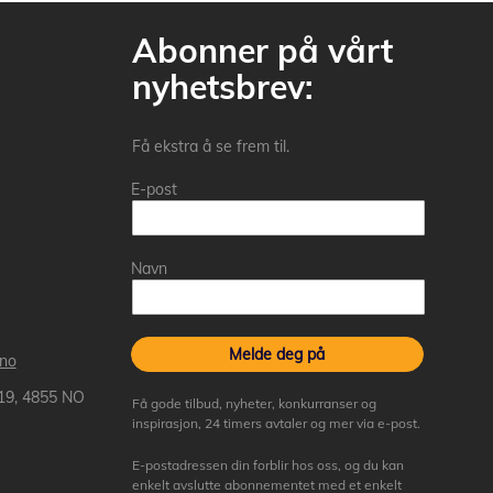
Abonner på vårt
nyhetsbrev:
Få ekstra å se frem til.
E-post
Navn
Melde deg på
.no
 19, 4855 NO
Få gode tilbud, nyheter, konkurranser og
inspirasjon, 24 timers avtaler og mer via e-post.
E-postadressen din forblir hos oss, og du kan
enkelt avslutte abonnementet med et enkelt