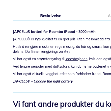
Gå
til
Beskrivelse
A
begynnelsen
av
bildegalleri
JAPCELL® batteri for Roomba iRobot - 3000 mAh
JAPCELL® er høy kvalitet til en god pris, uten mellomledd, fra f
Husk å rengjøre maskinen regelmessig, da hår og smuss kan gjø
delene. Du finner
rengjøringsverktøy
Vi har også en strømforsyning til
ladestasjonen
, hvis den også
Ved lengre perioder med driftsstans kan du fjerne batteriet (n
Vi har også virtuelle veggbatterier som forhindrer Irobot Ro
JAPCELL® - Choose the right battery
Vi fant andre produkter du kan