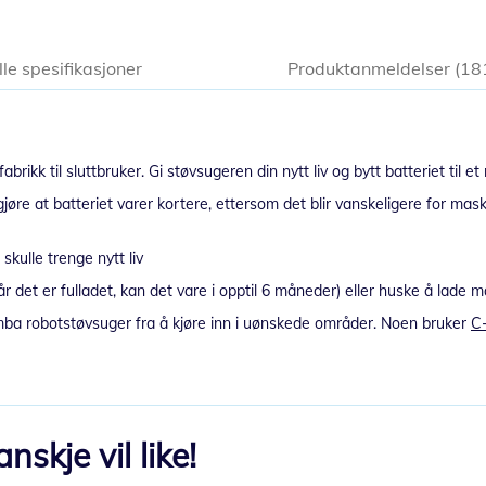
lle spesifikasjoner
Produktanmeldelser
18
abrikk til sluttbruker. Gi støvsugeren din nytt liv og bytt batteriet ti
re at batteriet varer kortere, ettersom det blir vanskeligere for mas
 skulle trenge nytt liv
år det er fulladet, kan det vare i opptil 6 måneder) eller huske å lade 
omba robotstøvsuger fra å kjøre inn i uønskede områder. Noen bruker
C-
skje vil like!