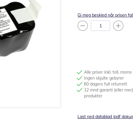
Gi meg beskjed når prisen fal
Alle priser inkl. toll, moms
Ingen skjulte gebyrer
60 dagers full returrett
12 mnd garanti (eller mer)
produkter
Last ned datablad (pdf doku