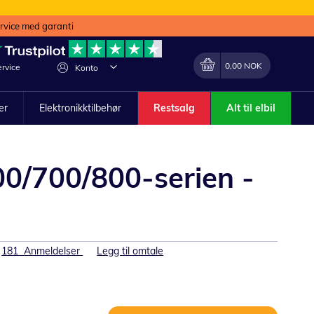
ervice med garanti
Min handlekurv
Endring
0,00 NOK
rvice
Konto
ler
Elektronikktilbehør
Restsalg
Alt til elbil
0/700/800-serien -
181
Anmeldelser
Legg til omtale