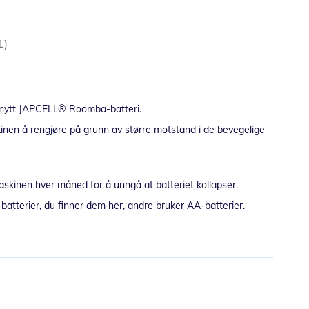
1
l et nytt JAPCELL® Roomba-batteri.
kinen å rengjøre på grunn av større motstand i de bevegelige
maskinen hver måned for å unngå at batteriet kollapser.
batterier
, du finner dem her, andre bruker
AA-batterier
.