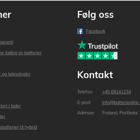
mer
Følg oss
Facebook
garanti
or lading av batterier
Kontakt
r og teknologier
+45 69141234
info@batterionline
teri / lader
Froland, Postboks
der
batterier til hybrid