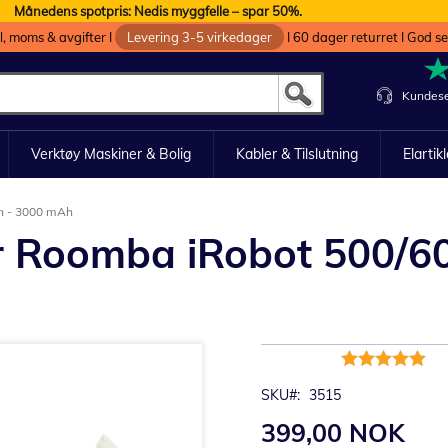
Månedens spotpris: Nedis myggfelle – spar 50%.
oll, moms & avgifter I
Levering 3-5 virkedager
I 60 dager returret I God s
Kundese
Verktøy Maskiner & Bolig
Kabler & Tilslutning
Elartik
en - 3000 mAh
r Roomba iRobot 500/60
Rating:
98%
SKU
3515
399,00 NOK