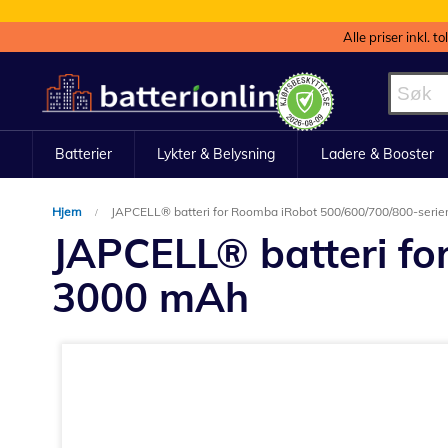
Alle priser inkl. t
Hopp
til
innhold
Batterier
Lykter & Belysning
Ladere & Booster
Hjem
JAPCELL® batteri for Roomba iRobot 500/600/700/800-seri
JAPCELL® batteri fo
3000 mAh
Gå
til
slutten
av
bildegalleri