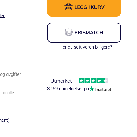
LEGG I KURV
ler
PRISMATCH
Har du sett varen billigere?
 og avgifter
Utmerket
8,159 anmeldelser på
 på alle
ment)