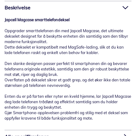
Beskrivelse
Japcell Magcase smarttelefondeksel
Oppgrader smarttelefonen din med Japcell Magcase, det ultimate
dekselet designet for å beskytte enheten din samtidig som den tilbyr
moderne funksjonalitet.
Dette dekselet er kompatibelt med MagSafe-lading, slik at du kan
lade telefonen raskt og enkelt uten behov for kabler.
Den slanke designen passer perfekt til smartphonen din og bevarer
telefonens originale estetikk, samtidig som den gir robust beskyttelse
mot støt, riper og daglig bruk.
Overflaten på dekselet sikrer et godt grep, og det øker ikke den totale
størrelsen på telefonen nevneverdig.
Enten du er på farten eller nyter en kveld hjemme, lar Japcell Magcase
deg lade telefonen trådløst og effektivt samtidig som du holder
enheten din trygg og beskyttet.
Gjør Smartphone-opplevelsen problemfri og stilig med et deksel som
oppfyller kravene til både funksjonalitet og mote.