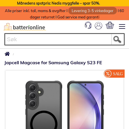
Månedens spotpris: Nedis myggfelle – spar 50%.
Alle priser inkl. toll, moms & avgifter I
Levering 3-5 virkedager
I 60
dager returret I God service med garanti
Min handlek
Japcell Magcase for Samsung Galaxy S23 FE
Gå
til
slutten
av
bildegalleri