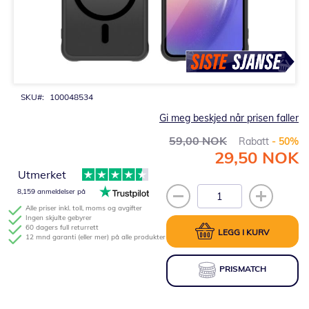
Gå
til
begynnelsen
av
bildegalleri
SKU
100048534
Gi meg beskjed når prisen faller
59,00 NOK
Rabatt
- 50%
29,50 NOK
Spesialpris
Utmerket
8,159 anmeldelser på
Alle priser inkl. toll, moms og avgifter
Ingen skjulte gebyrer
60 dagers full returrett
LEGG I KURV
12 mnd garanti (eller mer) på alle produkter
PRISMATCH