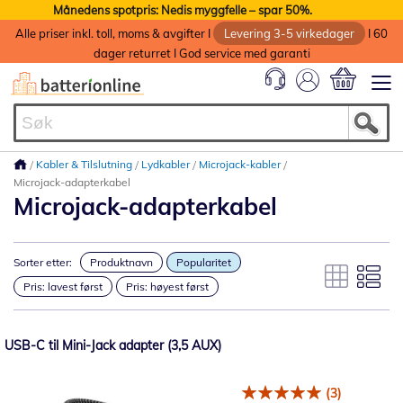
Månedens spotpris: Nedis myggfelle – spar 50%.
Alle priser inkl. toll, moms & avgifter I
Levering 3-5 virkedager
I 60
dager returret I God service med garanti
Min handlek
Kabler & Tilslutning
Lydkabler
Microjack-kabler
Microjack-adapterkabel
Microjack-adapterkabel
Sorter etter:
Produktnavn
Popularitet
Pris: lavest først
Pris: høyest først
USB-C til Mini-Jack adapter (3,5 AUX)
(3)