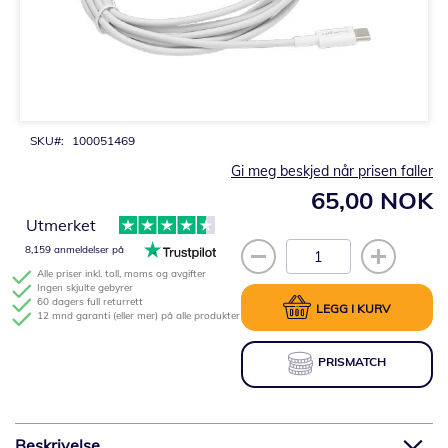
Gå
til
begynnelsen
av
bildegalleri
SKU
100051469
Gi meg beskjed når prisen faller
65,00 NOK
Utmerket
8,159 anmeldelser på
Alle priser inkl. toll, moms og avgifter
Ingen skjulte gebyrer
60 dagers full returrett
LEGG I KURV
12 mnd garanti (eller mer) på alle produkter
PRISMATCH
Beskrivelse