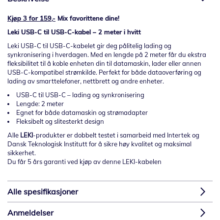
Kjøp 3 for 159,-
Mix favorittene dine!
Leki USB-C til USB-C-kabel – 2 meter i hvitt
Leki USB-C til USB-C-kabelet gir deg pålitelig lading og
synkronisering i hverdagen. Med en lengde på 2 meter får du ekstra
fleksibilitet til å koble enheten din til datamaskin, lader eller annen
USB-C-kompatibel strømkilde. Perfekt for både dataoverføring og
lading av smarttelefoner, nettbrett og andre enheter.
USB-C til USB-C – lading og synkronisering
Lengde: 2 meter
Egnet for både datamaskin og strømadapter
Fleksibelt og slitesterkt design
Alle
LEKI
-
produkter
er
dobbelt
testet
i
samarbeid
med
Intertek
og
Dansk
Teknologisk
Institutt
for
å
sikre
høy
kvalitet
og
maksimal
sikkerhet.
Du
får
5
års
garanti
ved
kjøp
av
denne
LEKI-
kabelen
Alle spesifikasjoner
Anmeldelser