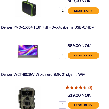
309,00 NOK
LEGG I KURV
Denver PMO-15604 15,6" Full HD-dataskjerm (USB-C/HDMI)
889,00 NOK
LEGG I KURV
Denver WCT-8026W Viltkamera 8MP, 2" skjerm, WiFi
(3)
619,00 NOK
LEGG I KURV