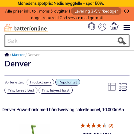
Månedens spotpris: Nedis myggfelle – spar 50%.
Alle priser inkl. toll, moms & avgifter I
Levering 3-5 virkedager
I 60
dager returret I God service med garanti
Min handlek
Mærker
Denver
Denver
Sorter etter:
Produktnavn
Popularitet
Pris: lavest først
Pris: høyest først
Denver Powerbank med håndsveiv og solcellepanel, 10.000mAh
(2)