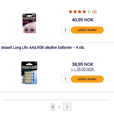
(1)
40,95 NOK
LEGG I KURV
Maxell Long Life AA/LR06 alkaline batterier – 4 stk.
38,95 NOK
35,05 NOK
Fra
LEGG I KURV
Side
Side
Neste
You're
Side
1
2