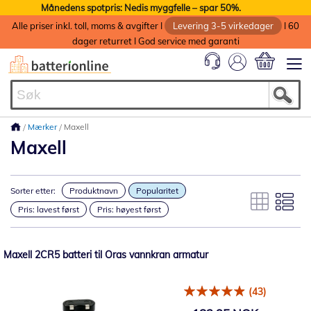
Månedens spotpris: Nedis myggfelle – spar 50%.
Alle priser inkl. toll, moms & avgifter I
Levering 3-5 virkedager
I 60
dager returret I God service med garanti
Min handlek
Mærker
Maxell
Maxell
Sorter etter:
Produktnavn
Popularitet
Pris: lavest først
Pris: høyest først
Maxell 2CR5 batteri til Oras vannkran armatur
(43)