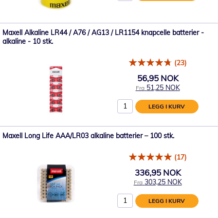
Maxell Alkaline LR44 / A76 / AG13 / LR1154 knapcelle batterier -
alkaline - 10 stk.
(23)
56,95 NOK
51,25 NOK
Fra
LEGG I KURV
Maxell Long Life AAA/LR03 alkaline batterier – 100 stk.
(17)
336,95 NOK
303,25 NOK
Fra
LEGG I KURV