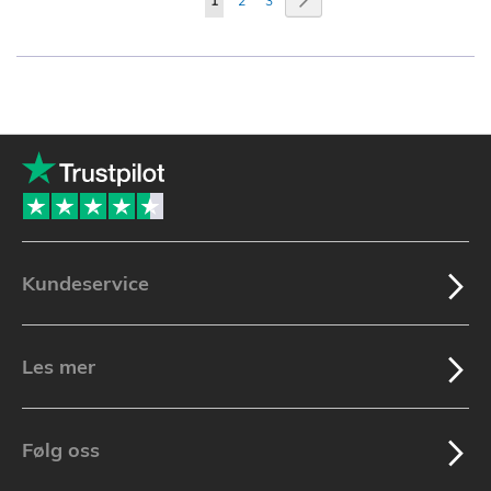
1
2
3
currently
reading
page
Kundeservice
Les mer
Følg oss