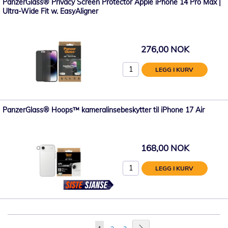
PanzerGlass® Privacy Screen Protector Apple iPhone 14 Pro Max |
Ultra-Wide Fit w. EasyAligner
276,00 NOK
LEGG I KURV
PanzerGlass® Hoops™ kameralinsebeskytter til iPhone 17 Air
168,00 NOK
LEGG I KURV
Side
Side
Neste
You're
Side
Side