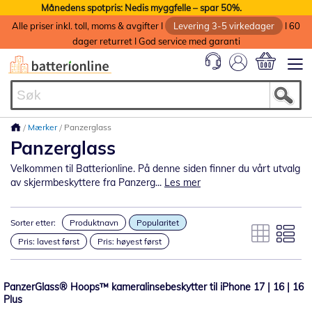
Månedens spotpris: Nedis myggfelle – spar 50%.
Alle priser inkl. toll, moms & avgifter I
Levering 3-5 virkedager
I 60
dager returret I God service med garanti
Min handlek
Mærker
Panzerglass
Panzerglass
Velkommen til Batterionline. På denne siden finner du vårt utvalg
av skjermbeskyttere fra Panzerg...
Les mer
Sorter etter:
Produktnavn
Popularitet
Pris: lavest først
Pris: høyest først
PanzerGlass® Hoops™ kameralinsebeskytter til iPhone 17 | 16 | 16
Plus