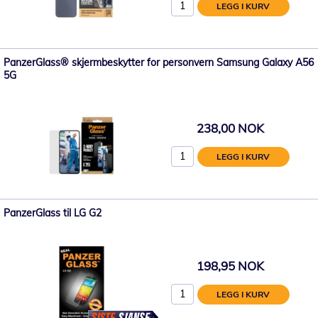
LEGG I KURV
PanzerGlass® skjermbeskytter for personvern Samsung Galaxy A56
5G
238,00 NOK
LEGG I KURV
PanzerGlass til LG G2
198,95 NOK
LEGG I KURV