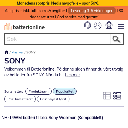
Månedens spotpris: Nedis myggfelle – spar 50%.
Alle priser inkl. toll, moms & avgifter I
Levering 3-5 virkedager
I 60
dager returret I God service med garanti
Min handlek
Mærker
SONY
SONY
Velkommen til Batterionline. På denne siden finner du vårt utvalg
av batterier fra SONY. Når du h...
Les mer
Sorter etter:
Produktnavn
Popularitet
Pris: lavest først
Pris: høyest først
NH-14WM batteri til bl.a. Sony Walkman (Kompatiblelt)