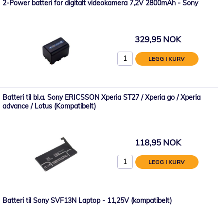
2-Power batteri for digitalt videokamera 7,2V 2800mAh - Sony
329,95 NOK
LEGG I KURV
Batteri til bl.a. Sony ERICSSON Xperia ST27 / Xperia go / Xperia
advance / Lotus (Kompatibelt)
118,95 NOK
LEGG I KURV
Batteri til Sony SVF13N Laptop - 11,25V (kompatibelt)