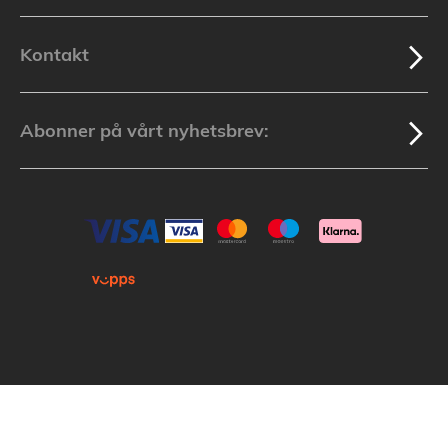
Kontakt
Abonner på vårt nyhetsbrev:
Kopirett © 2025 Lakuda (Org.nr: 913 439 279) Alle varemerker som nevnes i
nettbutikken tilhører de respektive varemerkers eiere.