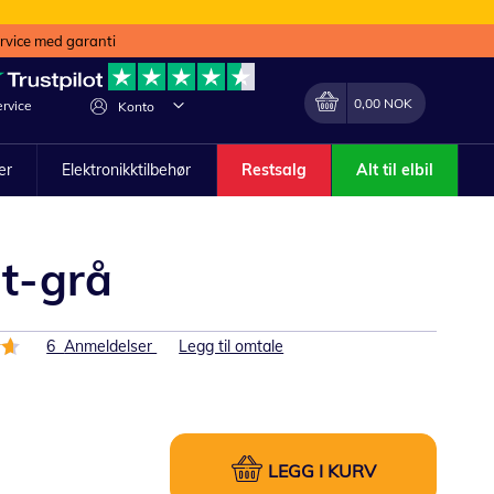
ervice med garanti
Min handlekurv
Endring
0,00 NOK
rvice
Konto
ler
Elektronikktilbehør
Restsalg
Alt til elbil
t-grå
6
Anmeldelser
Legg til omtale
LEGG I KURV