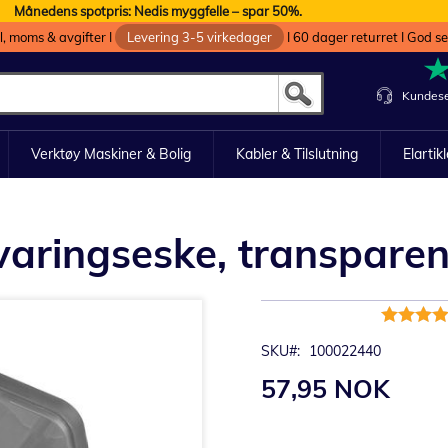
Månedens spotpris: Nedis myggfelle – spar 50%.
oll, moms & avgifter I
Levering 3-5 virkedager
I 60 dager returret I God s
Kundese
Verktøy Maskiner & Bolig
Kabler & Tilslutning
Elartik
aringseske, transparen
Rating:
93%
SKU
100022440
57,95 NOK