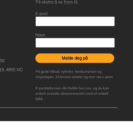
Få ekstra å se frem til.
E-post
Navn
Melde deg på
.no
 19, 4855 NO
Få gode tilbud, nyheter, konkurranser og
inspirasjon, 24 timers avtaler og mer via e-post.
E-postadressen din forblir hos oss, og du kan
enkelt avslutte abonnementet med et enkelt
klikk.
ktive varemerkers eiere.