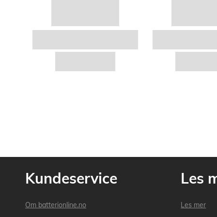
Kundeservice
Les 
Om batterionline.no
Les mer