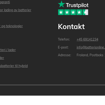
garanti
or lading av batterier
Kontakt
r og teknologier
+45 69141234
info@batterionline
teri / lader
Froland, Postboks
der
batterier til hybrid
(Org.nr: 913 439 279) Alle varemerker som nevnes i nettbutikken tilhører de respe