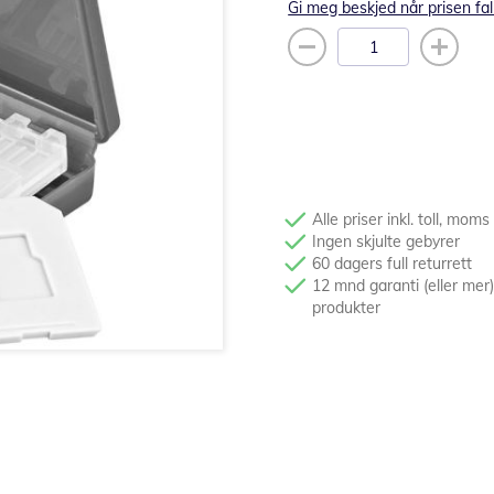
Gi meg beskjed når prisen fal
Alle priser inkl. toll, moms
Ingen skjulte gebyrer
60 dagers full returrett
12 mnd garanti (eller mer)
produkter