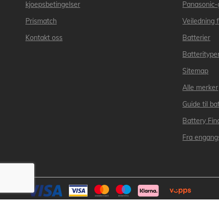
kjoepsbetingelser
Panasonic-
Prismatch
Veiledning f
Kontakt oss
Batterier
Batteritype
Sitemap
Alle merker
Guide til bat
Battery Fin
Fra engangs
Kopirett © 2025 Lakuda 