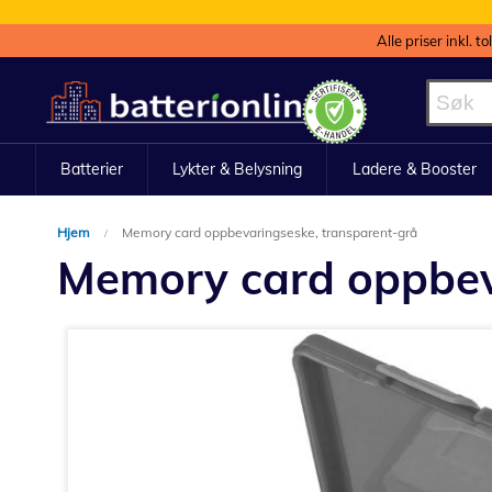
Alle priser inkl. t
Hopp
til
innhold
Batterier
Lykter & Belysning
Ladere & Booster
Hjem
Memory card oppbevaringseske, transparent-grå
Memory card oppbev
Gå
til
slutten
av
bildegalleri