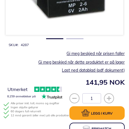
Gå
til
begynnelsen
av
bildegalleri
SKU
4287
Gi meg beskjed når prisen faller
Gi meg beskjed når dette produktet er på lager
Last ned datablad (pdf dokument)
141,95 NOK
Utmerket
8,159 anmeldelser på
Alle priser inkl. toll, moms og avgifter
Ingen skjulte gebyrer
60 dagers full returrett
LEGG I KURV
12 mnd garanti (eller mer) på alle produkter
PRISMATCH