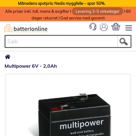
Månedens spotpris: Nedis myggfelle – spar 50%.
Alle priser inkl. toll, moms & avgifter I
Levering 3-5 virkedager
I 60
dager returret I God service med garanti
Min handlek
Multipower 6V - 2,0Ah
Gå
til
slutten
av
bildegalleri