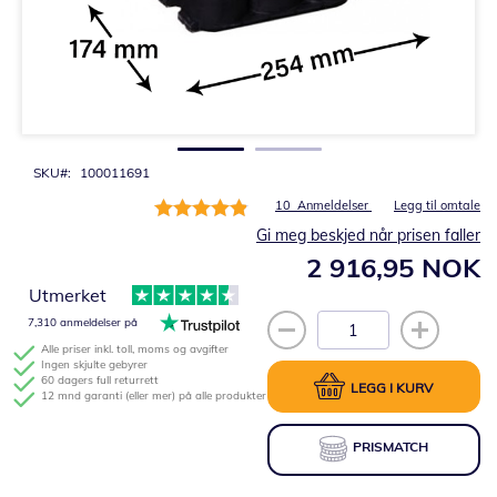
Gå
til
begynnelsen
av
bildegalleri
SKU
100011691
Rating:
10
Anmeldelser
Legg til omtale
98%
Gi meg beskjed når prisen faller
2 916,95 NOK
Utmerket
7,310 anmeldelser på
Alle priser inkl. toll, moms og avgifter
Ingen skjulte gebyrer
60 dagers full returrett
LEGG I KURV
12 mnd garanti (eller mer) på alle produkter
PRISMATCH