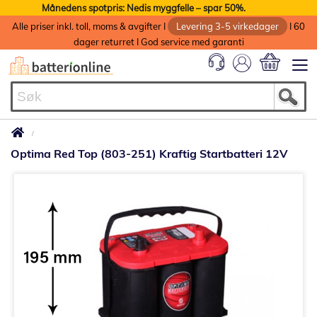
Månedens spotpris: Nedis myggfelle – spar 50%.
Alle priser inkl. toll, moms & avgifter I
Levering 3-5 virkedager
I 60
dager returret I God service med garanti
Min handlek
Optima Red Top (803-251) Kraftig Startbatteri 12V
Gå
til
slutten
av
bildegalleri