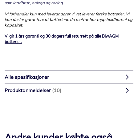
som landbruk, anlegg og racing.
Vi forhandler kun med leverandører vi vet leverer ferske batterier. Vi
kan derfor garantere at batteriene du mottar har topp holdbarhet og
kapasitet.
Vi gir 1 års garanti og 30 dagers full returrett på alle Bly/AGM
batterier.
Alle spesifikasjoner
Produktanmeldelser
10
Andre kunder købte også