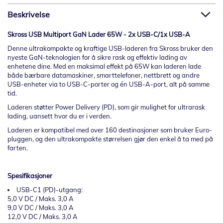
Beskrivelse
Skross USB Multiport GaN Lader 65W - 2x USB-C/1x USB-A
Denne ultrakompakte og kraftige USB-laderen fra Skross bruker den
nyeste GaN-teknologien for å sikre rask og effektiv lading av
enhetene dine. Med en maksimal effekt på 65W kan laderen lade
både bærbare datamaskiner, smarttelefoner, nettbrett og andre
USB-enheter via to USB-C-porter og én USB-A-port, alt på samme
tid.
Laderen støtter Power Delivery (PD), som gir mulighet for ultrarask
lading, uansett hvor du er i verden.
Laderen er kompatibel med over 160 destinasjoner som bruker Euro-
pluggen, og den ultrakompakte størrelsen gjør den enkel å ta med på
farten.
Spesifikasjoner
USB-C1 (PD)-utgang:
5,0 V DC / Maks. 3,0 A
9,0 V DC / Maks. 3,0 A
12,0 V DC / Maks. 3,0 A