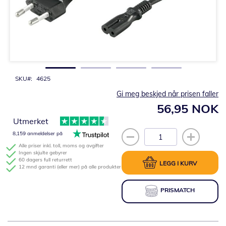
Gå
til
begynnelsen
av
bildegalleri
SKU
4625
Gi meg beskjed når prisen faller
56,95 NOK
Utmerket
8,159 anmeldelser på
Alle priser inkl. toll, moms og avgifter
Ingen skjulte gebyrer
60 dagers full returrett
LEGG I KURV
12 mnd garanti (eller mer) på alle produkter
PRISMATCH