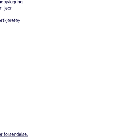
ndby/lagring
iljøer
rtkjøretøy
ør forsendelse.