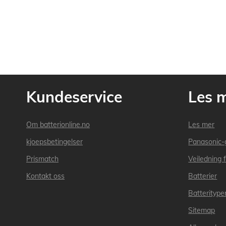
Kundeservice
Les 
Om batterionline.no
Les mer
kjoepsbetingelser
Panasonic-
Prismatch
Veiledning f
Kontakt oss
Batterier
Batteritype
Sitemap