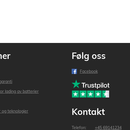
mer
Følg oss
Facebook
garanti
or lading av batterier
Kontakt
r og teknologier
+45 69141234