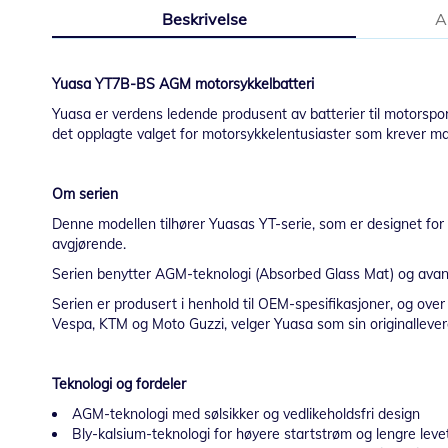
til
Beskrivelse
A
begynnelsen
av
bildegalleri
Yuasa YT7B-BS AGM motorsykkelbatteri
Yuasa er verdens ledende produsent av batterier til motorspor
det opplagte valget for motorsykkelentusiaster som krever mak
Om serien
Denne modellen tilhører Yuasas YT-serie, som er designet for e
avgjørende.
Serien benytter AGM-teknologi (Absorbed Glass Mat) og avansert
Serien er produsert i henhold til OEM-spesifikasjoner, og ov
Vespa, KTM og Moto Guzzi, velger Yuasa som sin originallever
Teknologi og fordeler
AGM-teknologi med sølsikker og vedlikeholdsfri design
Bly-kalsium-teknologi for høyere startstrøm og lengre leve