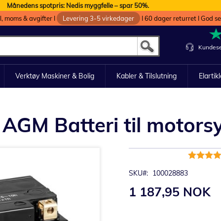
Månedens spotpris: Nedis myggfelle – spar 50%.
oll, moms & avgifter I
Levering 3-5 virkedager
I 60 dager returret I God s
Kundese
Verktøy Maskiner & Bolig
Kabler & Tilslutning
Elartik
GM Batteri til motorsy
Rating:
93%
SKU
100028883
1 187,95 NOK