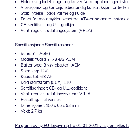
Holder seg ladet lenger og krever færre oppladninger i sta
Vibrasjons- og korrosjonsbestandig konstruksjon for tøffe m
Stabil ytelse i både varme og kulde
Egnet for motorsykler, scootere, ATV-er og andre motorspo
CE-sertifisert og U.L.-godkjent
Ventilregulert utluftingssystem (VRLA)
Spesifikasjoner: Spesifikasjoner
Serie: YT (AGM)
Modell: Yuasa YT7B-BS AGM
Batteritype: Blysyrebatteri (AGM)
Spenning: 12V
Kapasitet: 6,8 Ah
Kald startstrøm (CCA): 110
Sertifiseringer: CE- og U.L.-godkjent
Ventilregulert utluftingssystem: VRLA
Polstilling: + til venstre
Dimensjoner: 150 x 65 x 93 mm
Vekt: 2,7 kg
På grunn av ny EU-lovgivning fra 01-01-2021 vil syren fylles f