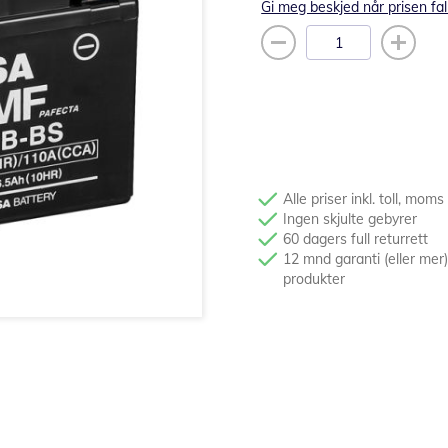
Gi meg beskjed når prisen fal
Alle priser inkl. toll, moms
Ingen skjulte gebyrer
60 dagers full returrett
12 mnd garanti (eller mer)
produkter