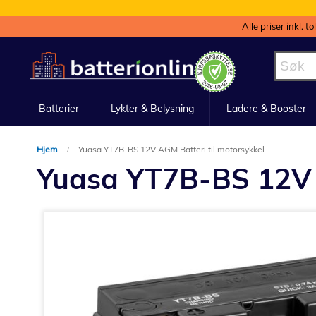
Alle priser inkl. t
Hopp
til
innhold
Batterier
Lykter & Belysning
Ladere & Booster
Hjem
Yuasa YT7B-BS 12V AGM Batteri til motorsykkel
Yuasa YT7B-BS 12V A
Gå
til
slutten
av
bildegalleri