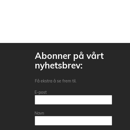
Abonner på vårt
nyhetsbrev:
Få ekstra å se frem til.
E-post
Navn