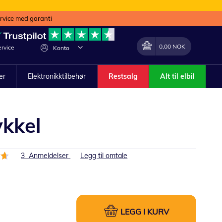
ervice med garanti
Min handlekurv
Endring
0,00 NOK
rvice
Konto
ler
Elektronikktilbehør
Restsalg
Alt til elbil
kkel
3
Anmeldelser
Legg til omtale
LEGG I KURV