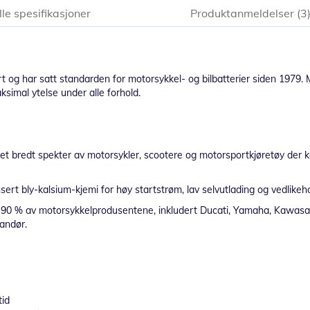
lle spesifikasjoner
Produktanmeldelser
3
t og har satt standarden for motorsykkel- og bilbatterier siden 1979. 
simal ytelse under alle forhold.
t bredt spekter av motorsykler, scootere og motorsportkjøretøy der kom
 bly-kalsium-kjemi for høy startstrøm, lav selvutlading og vedlikehold
er 90 % av motorsykkelprodusentene, inkludert Ducati, Yamaha, Kawasa
andør.
tid