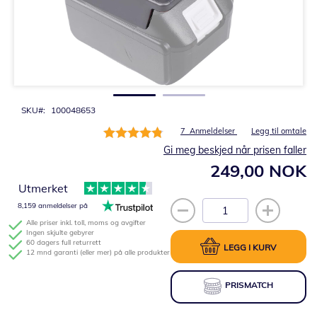
Gå
til
begynnelsen
av
bildegalleri
SKU
100048653
Rating:
7
Anmeldelser
Legg til omtale
97%
Gi meg beskjed når prisen faller
249,00 NOK
Utmerket
8,159 anmeldelser på
Alle priser inkl. toll, moms og avgifter
Ingen skjulte gebyrer
60 dagers full returrett
LEGG I KURV
12 mnd garanti (eller mer) på alle produkter
PRISMATCH