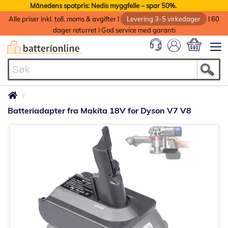
Månedens spotpris: Nedis myggfelle – spar 50%.
Alle priser inkl. toll, moms & avgifter I
Levering 3-5 virkedager
I 60
dager returret I God service med garanti
Min handlek
Batteriadapter fra Makita 18V for Dyson V7 V8
Gå
til
slutten
av
bildegalleri