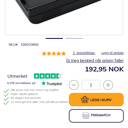
Gå
til
begynnelsen
av
bildegalleri
SKU
100033693
Rating:
2
Anmeldelser
Legg til omtale
100%
Gi meg beskjed når prisen faller
192,95 NOK
Utmerket
8,159 anmeldelser på
Alle priser inkl. toll, moms og avgifter
Ingen skjulte gebyrer
60 dagers full returrett
LEGG I KURV
12 mnd garanti (eller mer) på alle produkter
PRISMATCH