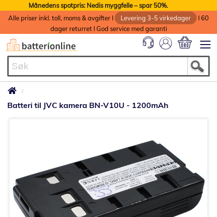
Månedens spotpris: Nedis myggfelle – spar 50%.
Alle priser inkl. toll, moms & avgifter I
Levering 3-5 virkedager
I 60
dager returret I God service med garanti
Min handlek
Batteri til JVC kamera BN-V10U - 1200mAh
Gå
til
slutten
av
bildegalleri