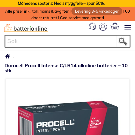
Månedens spotpris: Nedis myggfelle – spar 50%.
Alle priser inkl. toll, moms & avgifter I
Levering 3-5 virkedager
I 60
dager returret I God service med garanti
Min handlek
Duracell Procell Intense C/LR14 alkaline batterier – 10
stk.
Gå
til
slutten
av
bildegalleri