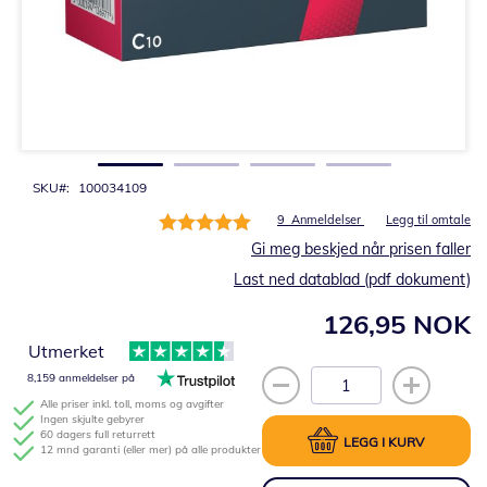
Gå
til
begynnelsen
av
bildegalleri
SKU
100034109
Rating:
9
Anmeldelser
Legg til omtale
100%
Gi meg beskjed når prisen faller
Last ned datablad (pdf dokument)
126,95 NOK
Utmerket
8,159 anmeldelser på
Alle priser inkl. toll, moms og avgifter
Ingen skjulte gebyrer
60 dagers full returrett
LEGG I KURV
12 mnd garanti (eller mer) på alle produkter