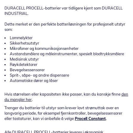
DURACELL PROCELL-batterier var tidligere kjent som DURACELL
INDUSTRIAL.
Dette merket er den perfekte batteriløsningen for profesjonelt utstyr
som:
Lommelykter
Sikkerhetsutstyr
Mikrofoner og kommunikasjonsenheter
Avstandsmålere og måleinstrumenter, spesielt blodtrykksmålere
Medisinsk utstyr
Røykdetektorer
Bevegelsessensorer
Sprit-, såpe- og andre dispensere
Automatiske dører og låser
Hvis størrelsen eller kapasiteten ikke passer, kan du kanskje finne
den
du mangler her
.
Trenger du batterier til utstyr som krever lavt strømuttak over en
langvarig periode, for eksempel fjernkontroller, bevegelsessensorer
eller tastaturer, kan vi anbefale å velge
Procell Constant
.
Alle DURACELL PROCELL-batterier leveres i økonomisk