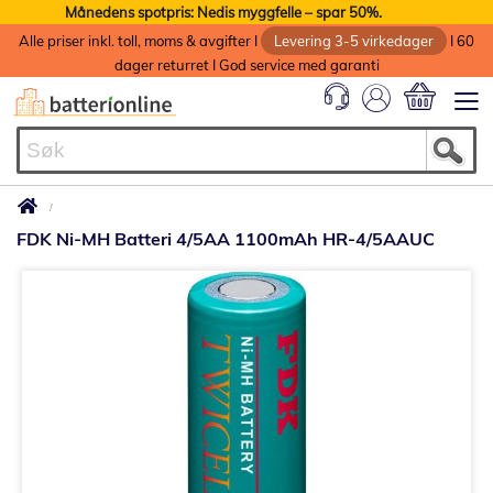
Månedens spotpris: Nedis myggfelle – spar 50%.
Alle priser inkl. toll, moms & avgifter I
Levering 3-5 virkedager
I 60
dager returret I God service med garanti
Min handlek
FDK Ni-MH Batteri 4/5AA 1100mAh HR-4/5AAUC
Gå
til
slutten
av
bildegalleri