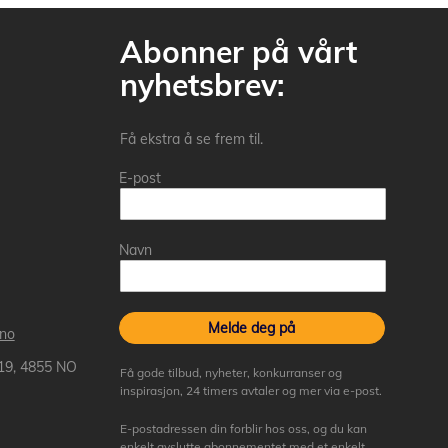
Abonner på vårt
nyhetsbrev:
Få ekstra å se frem til.
E-post
Navn
Melde deg på
.no
 19, 4855 NO
Få gode tilbud, nyheter, konkurranser og
inspirasjon, 24 timers avtaler og mer via e-post.
E-postadressen din forblir hos oss, og du kan
enkelt avslutte abonnementet med et enkelt