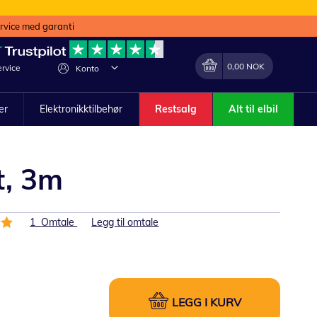
ervice med garanti
Min handlekurv
Endring
0,00 NOK
rvice
Konto
ler
Elektronikktilbehør
Restsalg
Alt til elbil
t, 3m
1
Omtale
Legg til omtale
LEGG I KURV