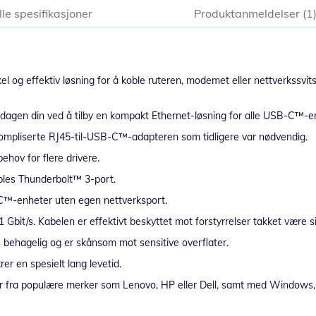
lle spesifikasjoner
Produktanmeldelser
1
l og effektiv løsning for å koble ruteren, modemet eller nettverkssvi
rdagen din ved å tilby en kompakt Ethernet-løsning for alle USB-C™-
ompliserte RJ45-til-USB-C™-adapteren som tidligere var nødvendig.
ehov for flere drivere.
ples Thunderbolt™ 3-port.
B-C™-enheter uten egen nettverksport.
bit/s. Kabelen er effektivt beskyttet mot forstyrrelser takket være si
s behagelig og er skånsom mot sensitive overflater.
er en spesielt lang levetid.
fra populære merker som Lenovo, HP eller Dell, samt med Windows,