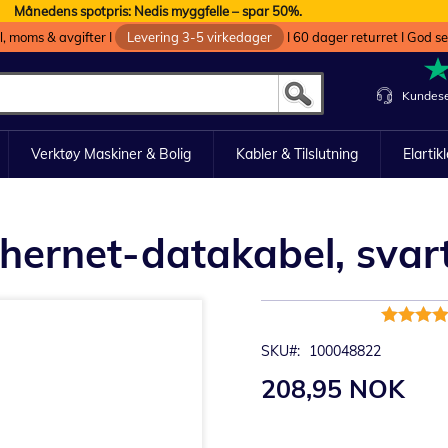
Månedens spotpris: Nedis myggfelle – spar 50%.
oll, moms & avgifter I
Levering 3-5 virkedager
I 60 dager returret I God s
Kundese
Verktøy Maskiner & Bolig
Kabler & Tilslutning
Elartik
thernet-datakabel, svar
Rating:
100%
SKU
100048822
208,95 NOK