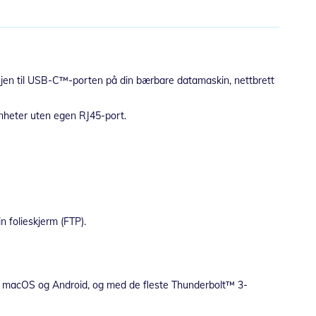
tsjen til USB-C™-porten på din bærbare datamaskin, nettbrett
enheter uten egen RJ45-port.
n folieskjerm (FTP).
 macOS og Android, og med de fleste Thunderbolt™ 3-