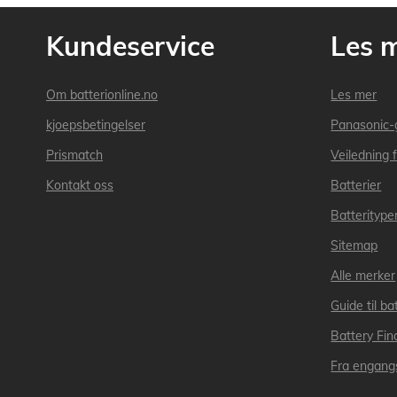
Kundeservice
Les 
Om batterionline.no
Les mer
kjoepsbetingelser
Panasonic-
Prismatch
Veiledning f
Kontakt oss
Batterier
Batteritype
Sitemap
Alle merker
Guide til bat
Battery Fin
Fra engangs