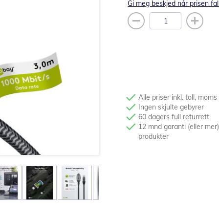
Gi meg beskjed når prisen fal
Alle priser inkl. toll, moms
Ingen skjulte gebyrer
60 dagers full returrett
12 mnd garanti (eller mer)
produkter