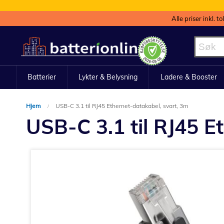
Alle priser inkl. t
Hopp
til
innhold
Batterier
Lykter & Belysning
Ladere & Booster
Hjem
USB-C 3.1 til RJ45 Ethernet-datakabel, svart, 3m
USB-C 3.1 til RJ45 E
Gå
til
slutten
av
bildegalleri