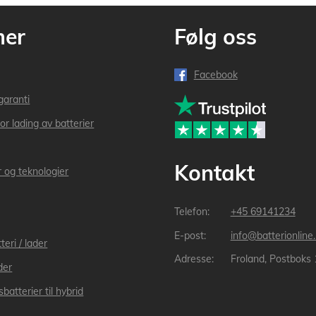
mer
Følg oss
Facebook
garanti
or lading av batterier
Kontakt
r og teknologier
+45 69141234
info@batterionline
teri / lader
Froland, Postboks
der
batterier til hybrid