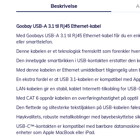
til
Beskrivelse
A
begynnelsen
av
bildegalleri
Goobay USB-A 3.1 til RJ45 Ethernet-kabel
Med Goobays USB-A 3.1 til RJ45 Ethernet-kabel får du en enke
eller smarttelefon.
Denne kabelen er et teknologisk fremskritt som forenkler hve
Den innebygde smartbrikken i USB-kontakten erstatter den k
Med denne kabelen er Ethernet umiddelbart tilgjengelig uten b
En ekstra fordel er at USB 3.1-kabelen er kompatibel med Ap
LAN-kabelen gir en stabil, kablet Internett-tilkobling for US
Med CAT 6 oppnår kabelen en overføringshastighet på opptil 1 G
Den flettede og slitesterke tekstiljakken på USB-kabelen føle
Høykvalitets, robuste metallkoblinger med bøyebeskyttelse sikr
USB-C™-kontakten er kompatibel med bærbare datamaskiner 
enheter som Apple MacBook eller iPad.