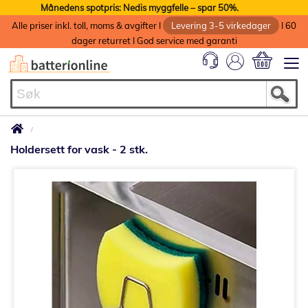
Månedens spotpris: Nedis myggfelle – spar 50%.
Alle priser inkl. toll, moms & avgifter I
Levering 3-5 virkedager
I 60
dager returret I God service med garanti
Min handlek
Holdersett for vask - 2 stk.
Gå
til
slutten
av
bildegalleri