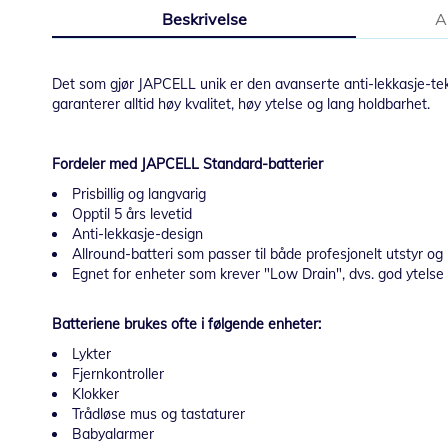
til
Beskrivelse
A
begynnelsen
av
bildegalleri
Det som gjør JAPCELL unik er den avanserte anti-lekkasje-te
garanterer alltid høy kvalitet, høy ytelse og lang holdbarhet.
Fordeler med JAPCELL Standard-batterier
Prisbillig og langvarig
Opptil 5 års levetid
Anti-lekkasje-design
Allround-batteri som passer til både profesjonelt utstyr 
Egnet for enheter som krever "Low Drain", dvs. god ytelse 
Batteriene brukes ofte i følgende enheter:
Lykter
Fjernkontroller
Klokker
Trådløse mus og tastaturer
Babyalarmer