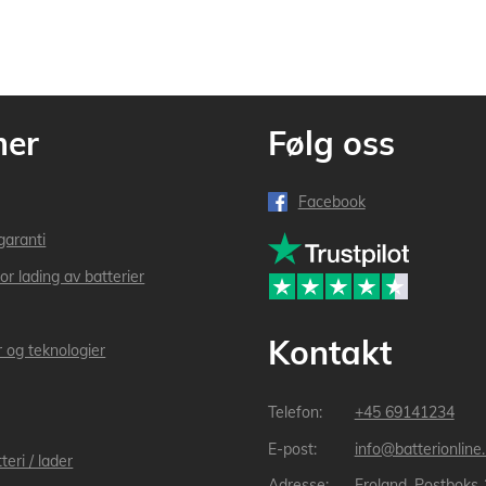
mer
Følg oss
Facebook
garanti
or lading av batterier
Kontakt
r og teknologier
+45 69141234
info@batterionline
teri / lader
Froland, Postboks