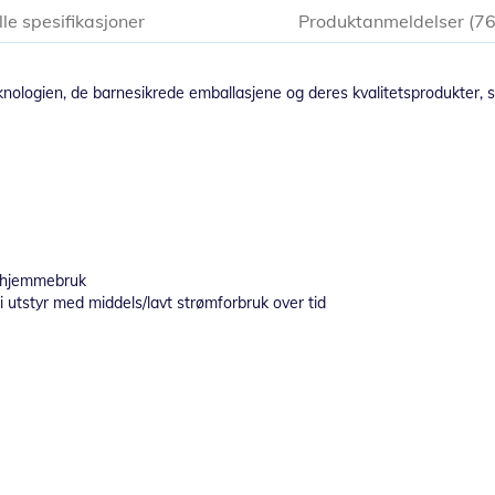
lle spesifikasjoner
Produktanmeldelser
7
knologien, de barnesikrede emballasjene og deres kvalitetsprodukter,
og hjemmebruk
i utstyr med middels/lavt strømforbruk over tid