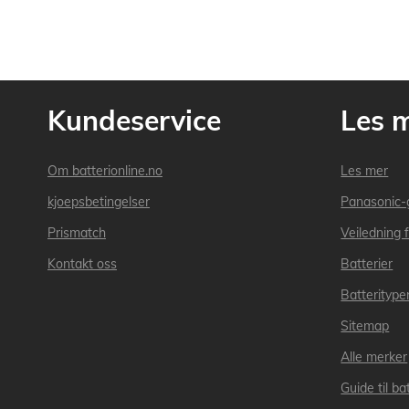
Kundeservice
Les 
Om batterionline.no
Les mer
kjoepsbetingelser
Panasonic-
Prismatch
Veiledning f
Kontakt oss
Batterier
Batteritype
Sitemap
Alle merker
Guide til bat