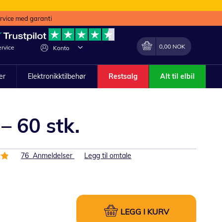
ervice med garanti
Min handlekurv
Endring
0,00 NOK
rvice
Konto
ler
Elektronikktilbehør
Restsalg
Alt til elbil
– 60 stk.
76
Anmeldelser
Legg til omtale
LEGG I KURV