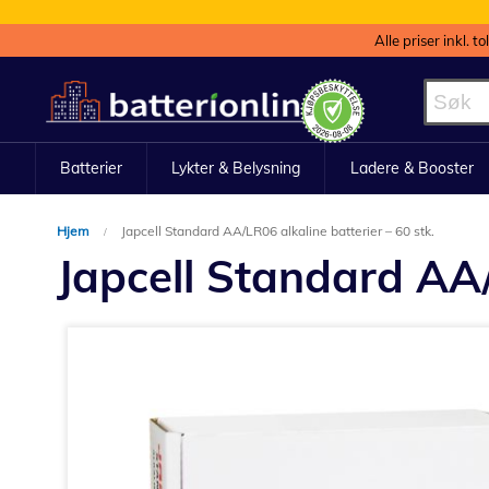
Alle priser inkl. t
Hopp
til
innhold
Batterier
Lykter & Belysning
Ladere & Booster
Hjem
Japcell Standard AA/LR06 alkaline batterier – 60 stk.
Japcell Standard AA/
Gå
til
slutten
av
bildegalleri