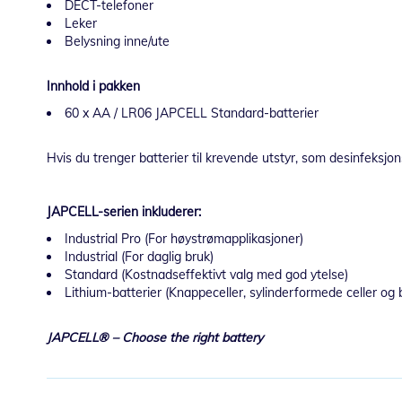
DECT-telefoner
Leker
Belysning inne/ute
Innhold i pakken
60 x AA / LR06 JAPCELL Standard-batterier
Hvis du trenger batterier til krevende utstyr, som desinfeksjo
JAPCELL-serien inkluderer:
Industrial Pro (For høystrømapplikasjoner)
Industrial (For daglig bruk)
Standard (Kostnadseffektivt valg med god ytelse)
Lithium-batterier (Knappeceller, sylinderformede celler og b
JAPCELL® – Choose the right battery