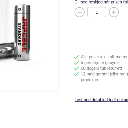
Gi meg beskjed når prisen fal
Alle priser inkl. toll, moms
Ingen skjulte gebyrer
60 dagers full returrett
12 mnd garanti (eller mer)
produkter
Last ned datablad (pdf doku