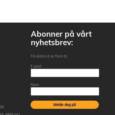
Abonner på vårt
nyhetsbrev:
Få ekstra å se frem til.
E-post
Navn
Melde deg på
.no
 19, 4855 NO