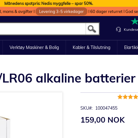
Månedens spotpris: Nedis myggfelle – spar 50%.
oll, moms & avgifter I
Levering 3-5 virkedager
I 60 dager returret I God s
Kundese
Verktøy Maskiner & Bolig
Kabler & Tilslutning
Elartik
LR06 alkaline batterier 
Rating:
97%
SKU
100047455
159,00 NOK