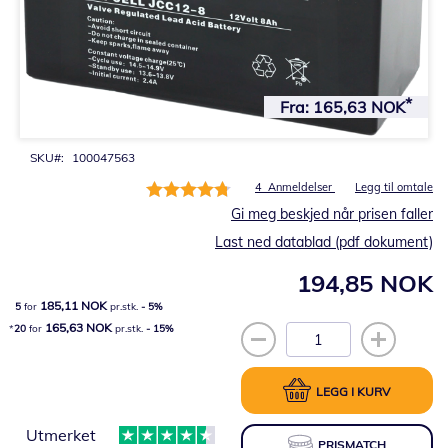
Gå
til
Fra:
165,63 NOK
begynnelsen
av
bildegalleri
SKU
100047563
Rating:
4
Anmeldelser
Legg til omtale
95%
Gi meg beskjed når prisen faller
Last ned datablad (pdf dokument)
194,85 NOK
185,11 NOK
5
for
pr.stk.
-
5
%
165,63 NOK
20
for
pr.stk.
-
15
%
LEGG I KURV
Utmerket
PRISMATCH