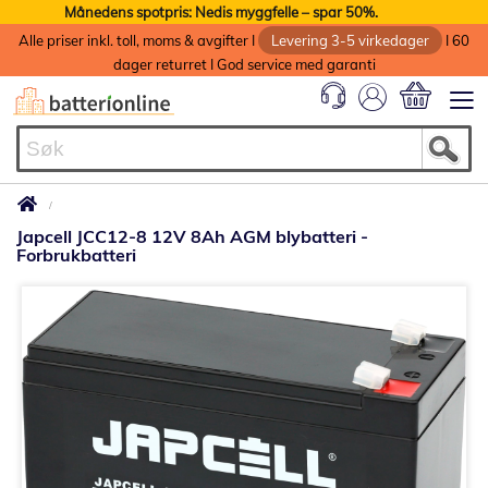
Månedens spotpris: Nedis myggfelle – spar 50%.
Alle priser inkl. toll, moms & avgifter I
Levering 3-5 virkedager
I 60
dager returret I God service med garanti
Min handlek
Japcell JCC12-8 12V 8Ah AGM blybatteri -
Forbrukbatteri
Gå
til
slutten
av
bildegalleri