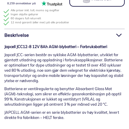
8,159 anmeldelser på
Alle priser inkl. toll, moms og avgifter
Ingen skjulte gebyrer
60 dagers full returrett
12 mnd garanti (eller mer) på alle produkter
Beskrivelse
Japcell JCC12-8 12V 8Ah AGM-blybatteri – Forbruksbatteri
Japcell JCC-serien består av sykliske AGM-blybatterier, utviklet for
gjentatt utladning og oppladning i forbruksapplikasjoner. Batteriene
er optimalisert for dype utladninger og er testet til over 450 sykluser
ved 80 % utlading, noe som gjør dem velegnet for elektriske kjøretøy,
transportutstyr og andre mobile løsninger der høy kapasitet og stabil
ytelse er nødvendig.
Batteriene er ventilregulerte og benytter Absorbent Glass Mat
(AGM)-teknologi, som sikrer en effektiv gassrekombinasjon på opptil
99 %. Konstruksjonen er lukket og ventilstyrt (VRLA), og
selvutladningen ligger på omtrent 3 % per måned ved 20 °C.
JAPCELL AGM-serien er en serie blybatterier av høy kvalitet, levert
direkte fra fabrikken – HELT ferske.