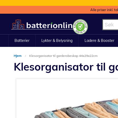
Alle priser inkl. t
Hopp
til
innhold
Batterier
Lykter & Belysning
Ladere & Booster
Hjem
Klesorganisator til garderobeskap 44x29x22cm
Klesorganisator til
Gå
til
slutten
av
bildegalleri