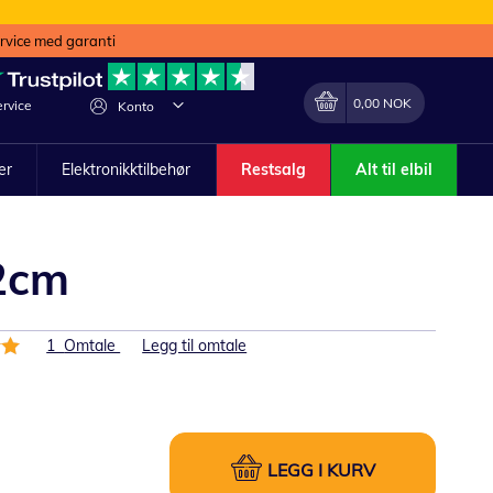
ervice med garanti
Min handlekurv
Endring
0,00 NOK
rvice
Konto
ler
Elektronikktilbehør
Restsalg
Alt til elbil
22cm
1
Omtale
Legg til omtale
LEGG I KURV