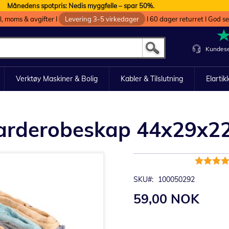
Månedens spotpris: Nedis myggfelle – spar 50%.
oll, moms & avgifter I
Levering 3-5 virkedager
I 60 dager returret I God s
Kundese
Verktøy Maskiner & Bolig
Kabler & Tilslutning
Elartik
 garderobeskap 44x29x
Rating:
100%
SKU
100050292
59,00 NOK