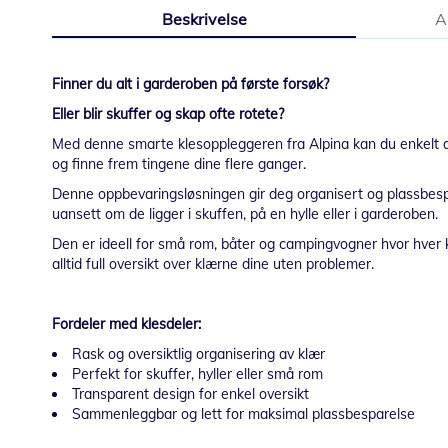
til
Beskrivelse
A
begynnelsen
av
bildegalleri
Finner du alt i garderoben på første forsøk?
Eller blir skuffer og skap ofte rotete?
Med denne smarte klesoppleggeren fra Alpina kan du enkelt admin
og finne frem tingene dine flere ganger.
Denne oppbevaringsløsningen gir deg organisert og plassbespar
uansett om de ligger i skuffen, på en hylle eller i garderoben.
Den er ideell for små rom, båter og campingvogner hvor hver k
alltid full oversikt over klærne dine uten problemer.
Fordeler med klesdeler:
Rask og oversiktlig organisering av klær
Perfekt for skuffer, hyller eller små rom
Transparent design for enkel oversikt
Sammenleggbar og lett for maksimal plassbesparelse