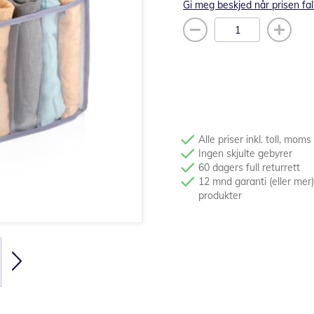
Gi meg beskjed når prisen fal
Alle priser inkl. toll, moms
Ingen skjulte gebyrer
60 dagers full returrett
12 mnd garanti (eller mer)
produkter