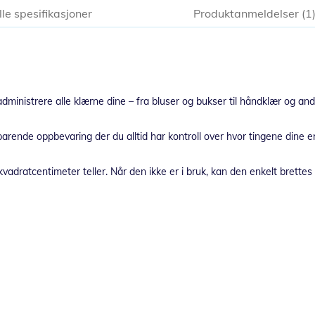
lle spesifikasjoner
Produktanmeldelser
1
istrere alle klærne dine – fra bluser og bukser til håndklær og andre te
ende oppbevaring der du alltid har kontroll over hvor tingene dine er
vadratcentimeter teller. Når den ikke er i bruk, kan den enkelt brett