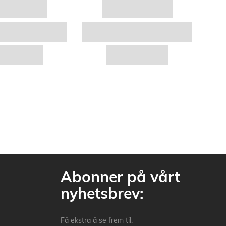
Abonner på vårt
nyhetsbrev:
Få ekstra å se frem til.