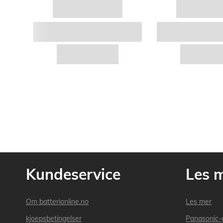
Kundeservice
Les 
Om batterionline.no
Les mer
kjoepsbetingelser
Panasonic-