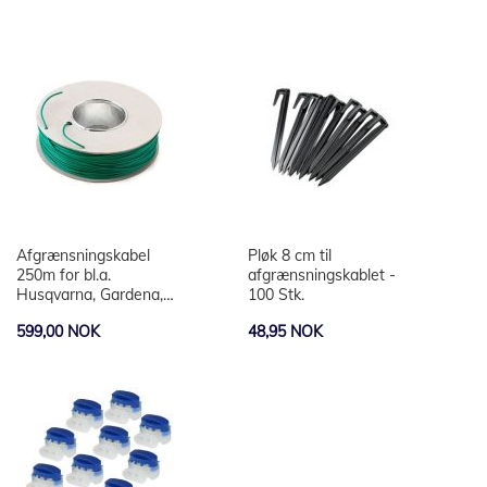
Afgrænsningskabel
Pløk 8 cm til
250m for bl.a.
afgrænsningskablet -
Husqvarna, Gardena,
100 Stk.
Bosch, Robomow,
599,00 NOK
48,95 NOK
Worx ect.