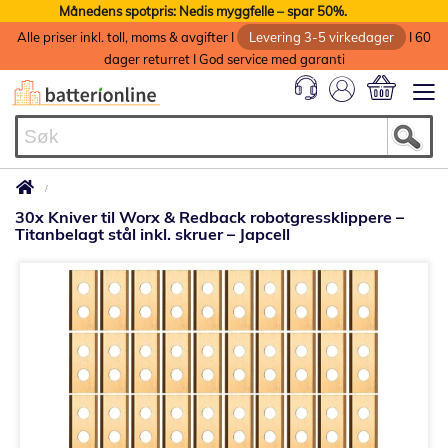
Månedens spotpris: Nedis myggfelle – spar 50%.
Alle priser inkl. toll, moms & avgifter I
Levering 3-5 virkedager
I 60
dager returret I God service med garanti
Min handlek
30x Kniver til Worx & Redback robotgressklippere –
Titanbelagt stål inkl. skruer – Japcell
Gå
til
slutten
av
bildegalleri