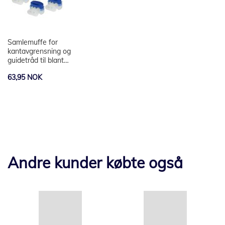
Samlemuffe for
kantavgrensning og
guidetråd til blant
annet robotgressklipper
63,95 NOK
fra Greenworks,
Husqvarna, Gardena,
Bosch, Robomow,
Worx osv - (10 stk.)
Andre kunder købte også