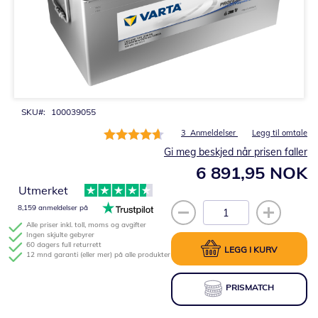
Gå
til
begynnelsen
av
bildegalleri
SKU
100039055
Rating:
3
Anmeldelser
Legg til omtale
93%
Gi meg beskjed når prisen faller
6 891,95 NOK
Utmerket
8,159 anmeldelser på
Alle priser inkl. toll, moms og avgifter
Ingen skjulte gebyrer
60 dagers full returrett
LEGG I KURV
12 mnd garanti (eller mer) på alle produkter
PRISMATCH