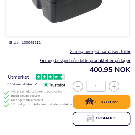
Gå
til
begynnelsen
av
bildegalleri
SKU
100049212
Gi meg beskjed når prisen faller
Gi meg beskjed når dette produktet er på lager
400,95 NOK
Utmerket
8,159 anmeldelser på
Alle priser inkl. toll, moms og avgifter
Ingen skjulte gebyrer
60 dagers full returrett
LEGG I KURV
12 mnd garanti (eller mer) på alle produkter
PRISMATCH