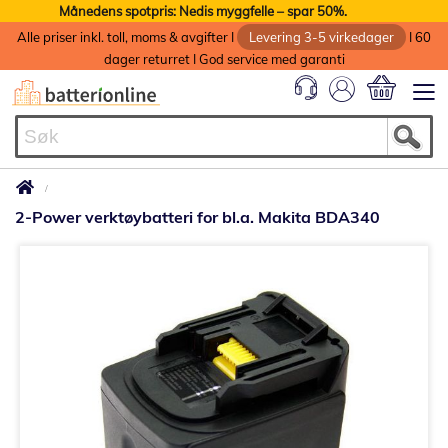
Månedens spotpris: Nedis myggfelle – spar 50%.
Alle priser inkl. toll, moms & avgifter I
Levering 3-5 virkedager
I 60
dager returret I God service med garanti
Min handlek
2-Power verktøybatteri for bl.a. Makita BDA340
Gå
til
slutten
av
bildegalleri