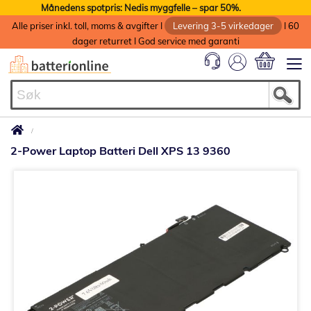
Månedens spotpris: Nedis myggfelle – spar 50%.
Alle priser inkl. toll, moms & avgifter I
Levering 3-5 virkedager
I 60
dager returret I God service med garanti
Min handlek
2-Power Laptop Batteri Dell XPS 13 9360
Gå
til
slutten
av
bildegalleri