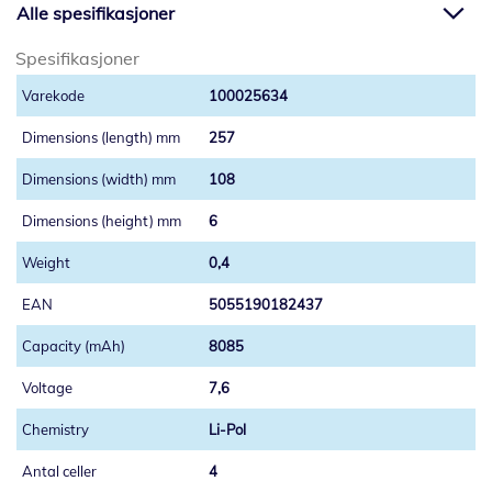
Alle spesifikasjoner
Spesifikasjoner
100025634
257
108
6
0,4
5055190182437
8085
7,6
Li-Pol
4