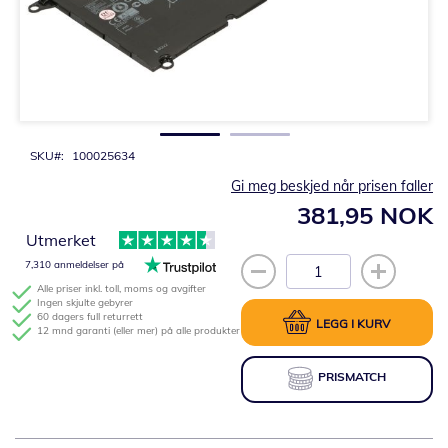
Gå
til
begynnelsen
av
bildegalleri
SKU
100025634
Gi meg beskjed når prisen faller
381,95 NOK
Utmerket
7,310 anmeldelser på
Alle priser inkl. toll, moms og avgifter
Ingen skjulte gebyrer
60 dagers full returrett
LEGG I KURV
12 mnd garanti (eller mer) på alle produkter
PRISMATCH