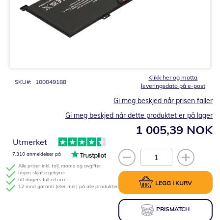
Gå
til
begynnelsen
av
bildegalleri
Klikk her og motta
SKU
100049188
leveringsdato på e-post
Gi meg beskjed når prisen faller
Gi meg beskjed når dette produktet er på lager
1 005,39 NOK
Utmerket
7,310 anmeldelser på
Alle priser inkl. toll, moms og avgifter
Ingen skjulte gebyrer
60 dagers full returrett
LEGG I KURV
12 mnd garanti (eller mer) på alle produkter
PRISMATCH