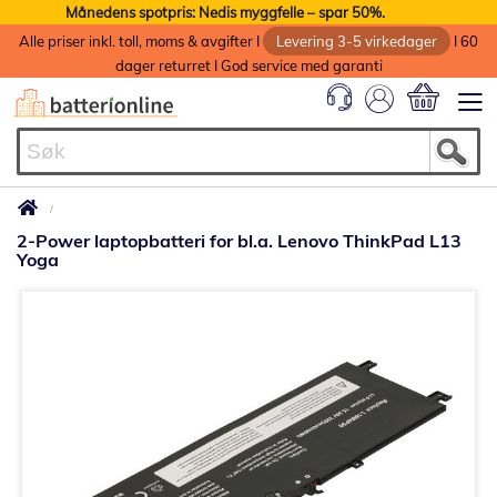
Månedens spotpris: Nedis myggfelle – spar 50%.
Alle priser inkl. toll, moms & avgifter I
Levering 3-5 virkedager
I 60
dager returret I God service med garanti
Min handlek
2-Power laptopbatteri for bl.a. Lenovo ThinkPad L13
Yoga
Gå
til
slutten
av
bildegalleri