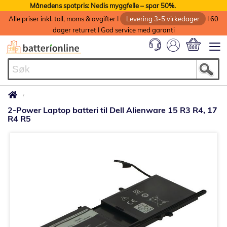
Månedens spotpris: Nedis myggfelle – spar 50%.
Alle priser inkl. toll, moms & avgifter I
Levering 3-5 virkedager
I 60
dager returret I God service med garanti
Min handlek
2-Power Laptop batteri til Dell Alienware 15 R3 R4, 17
R4 R5
Gå
til
slutten
av
bildegalleri