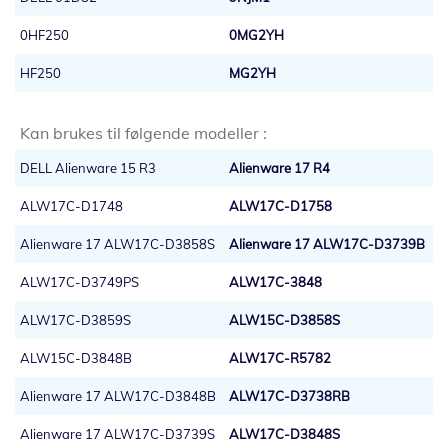
0HF250
0MG2YH
HF250
MG2YH
Kan brukes til følgende modeller :
DELL Alienware 15 R3
Alienware 17 R4
ALW17C-D1748
ALW17C-D1758
Alienware 17 ALW17C-D3858S
Alienware 17 ALW17C-D3739B
ALW17C-D3749PS
ALW17C-3848
ALW17C-D3859S
ALW15C-D3858S
ALW15C-D3848B
ALW17C-R5782
Alienware 17 ALW17C-D3848B
ALW17C-D3738RB
Alienware 17 ALW17C-D3739S
ALW17C-D3848S