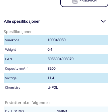
PRISMATCH
Alle spesifikasjoner
Spesifikasjoner
100048050
0,4
5056304398379
8200
11.4
Li-POL
Erstatter bl.a. følgende :
DELL 01D82
9NJM1