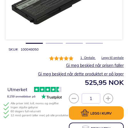
Gå
til
begynnelsen
av
bildegalleri
SKU
100048050
Rating:
1
Omtale
Legg til omtale
100%
Gi meg beskjed når prisen faller
Gi meg beskjed når dette produktet er på lager
525,95 NOK
Utmerket
8,159 anmeldelser på
Alle priser inkl. toll, moms og avgifter
Ingen skjulte gebyrer
60 dagers full returrett
LEGG I KURV
12 mnd garanti (eller mer) på alle produkter