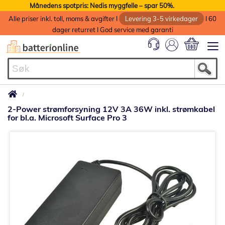
Månedens spotpris: Nedis myggfelle – spar 50%.
Alle priser inkl. toll, moms & avgifter I
Levering 3-5 virkedager
I 60
dager returret I God service med garanti
Min handlek
2-Power strømforsyning 12V 3A 36W inkl. strømkabel
for bl.a. Microsoft Surface Pro 3
Gå
til
slutten
av
bildegalleri