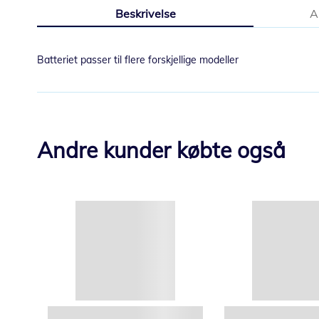
til
Beskrivelse
A
begynnelsen
av
bildegalleri
Batteriet passer til flere forskjellige modeller
Andre kunder købte også