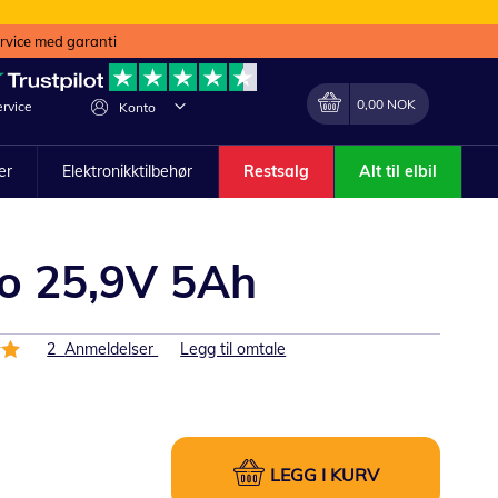
ervice med garanti
Min handlekurv
Endring
0,00 NOK
rvice
Konto
ler
Elektronikktilbehør
Restsalg
Alt til elbil
ho 25,9V 5Ah
2
Anmeldelser
Legg til omtale
LEGG I KURV