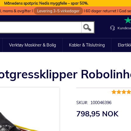
Månedens spotpris: Nedis myggfelle – spar 50%.
oll, moms & avgifter I
Levering 3-5 virkedager
I 60 dager returret I God s
Kundese
Verktøy Maskiner & Bolig
Kabler & Tilslutning
Elartik
botgressklipper Robolin
Rating:
100%
SKU
100046396
798,95 NOK