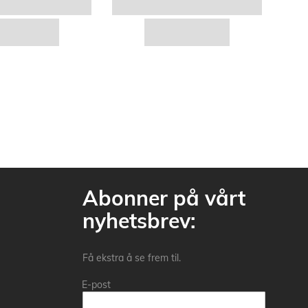
Abonner på vårt
nyhetsbrev:
Få ekstra å se frem til.
E-post