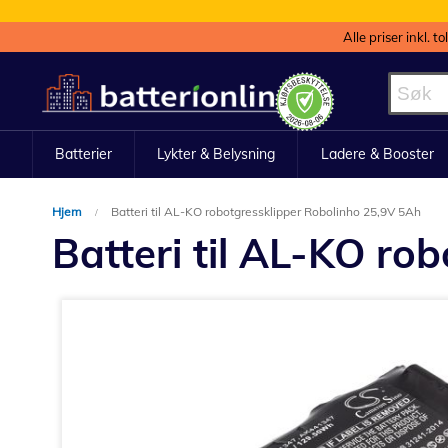
Alle priser inkl. t
Hopp
til
innhold
Batterier
Lykter & Belysning
Ladere & Booster
Hjem
Batteri til AL-KO robotgressklipper Robolinho 25,9V 5Ah
Batteri til AL-KO ro
Gå
til
slutten
av
bildegalleri