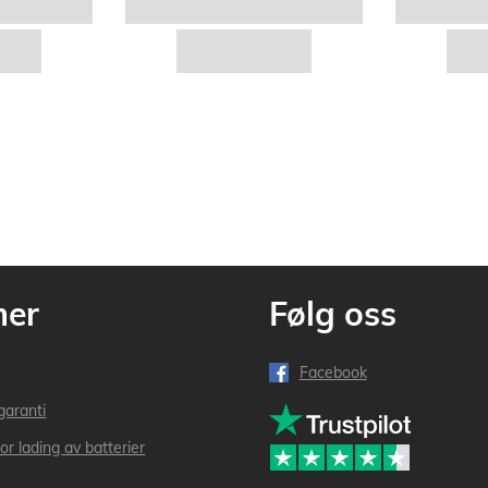
mer
Følg oss
Facebook
garanti
or lading av batterier