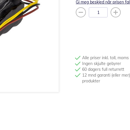
Gi meg beskjed når prisen fal
Alle priser inkl. toll, moms
Ingen skjulte gebyrer
60 dagers full returrett
12 mnd garanti (eller mer)
produkter