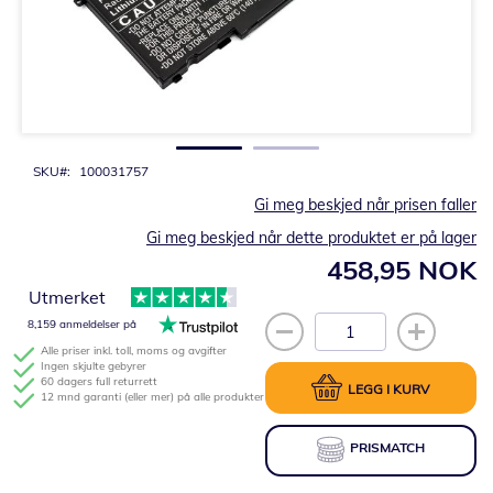
Gå
til
begynnelsen
av
bildegalleri
SKU
100031757
Gi meg beskjed når prisen faller
Gi meg beskjed når dette produktet er på lager
458,95 NOK
Utmerket
8,159 anmeldelser på
Alle priser inkl. toll, moms og avgifter
Ingen skjulte gebyrer
60 dagers full returrett
LEGG I KURV
12 mnd garanti (eller mer) på alle produkter
PRISMATCH