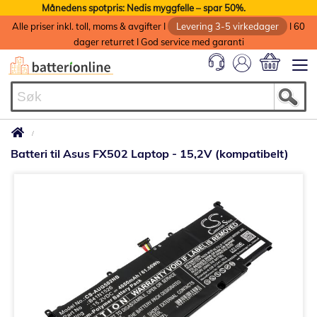
Månedens spotpris: Nedis myggfelle – spar 50%.
Alle priser inkl. toll, moms & avgifter I
Levering 3-5 virkedager
I 60
dager returret I God service med garanti
Min handlek
Batteri til Asus FX502 Laptop - 15,2V (kompatibelt)
Gå
til
slutten
av
bildegalleri