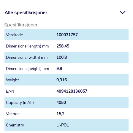
Alle spesifikasjoner
Spesifikasjoner
100031757
258,45
100,8
9,8
0,316
4894128136057
4050
15,2
Li-POL