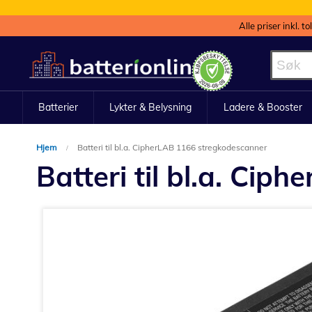
Alle priser inkl. t
Hopp
til
innhold
Batterier
Lykter & Belysning
Ladere & Booster
Hjem
Batteri til bl.a. CipherLAB 1166 stregkodescanner
Batteri til bl.a. Ci
Gå
til
slutten
av
bildegalleri