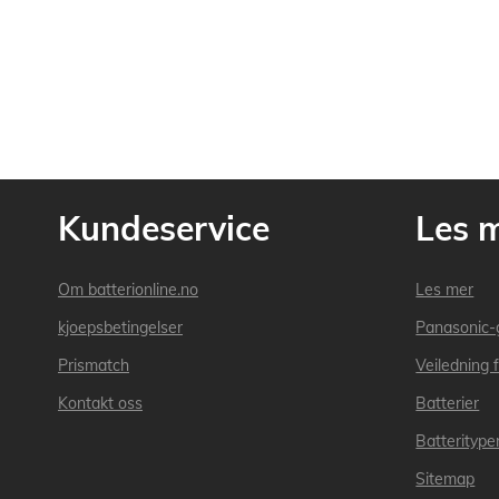
Kundeservice
Les 
Om batterionline.no
Les mer
kjoepsbetingelser
Panasonic-
Prismatch
Veiledning f
Kontakt oss
Batterier
Batteritype
Sitemap