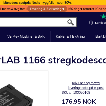
Månedens spotpris: Nedis myggfelle – spar 50%.
oll, moms & avgifter I
Levering 3-5 virkedager
I 60 dager returret I God s
Kundese
Verktøy Maskiner & Bolig
Kabler & Tilslutning
Elartik
pherLAB 1166 stregkodes
Klikk her og motta
leveringsdato på e-post
SKU
100050108
176,95 NOK