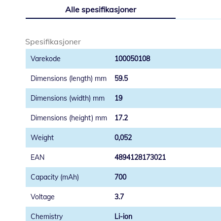
til
Alle spesifikasjoner
begynnelsen
av
bildegalleri
Spesifikasjoner
100050108
59.5
19
17.2
0,052
4894128173021
700
3.7
Li-ion