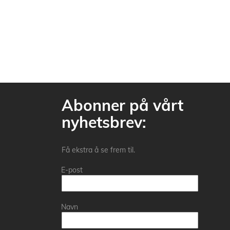
Abonner på vårt
nyhetsbrev:
Få ekstra å se frem til.
E-post
Navn