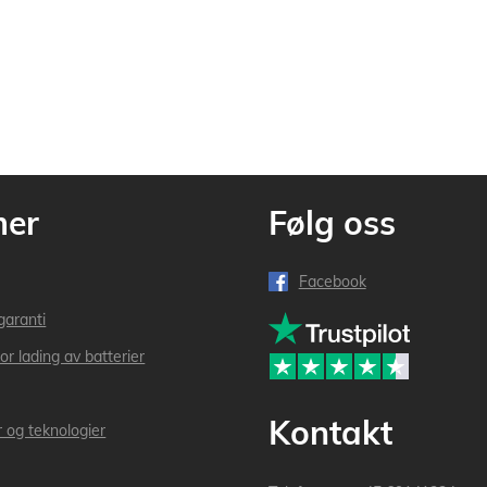
mer
Følg oss
Facebook
garanti
or lading av batterier
Kontakt
r og teknologier