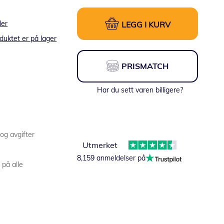
ler
LEGG I KURV
duktet er på lager
PRISMATCH
Har du sett varen billigere?
 og avgifter
Utmerket
8,159 anmeldelser på
 på alle