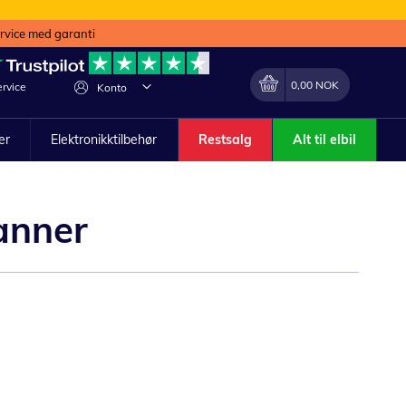
ervice med garanti
Min handlekurv
Endring
0,00 NOK
rvice
Konto
ler
Elektronikktilbehør
Restsalg
Alt til elbil
canner