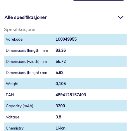
Alle spesifikasjoner
Spesifikasjoner
100049955
83.36
55.72
5.82
0,105
4894128157403
3200
3.8
Li-ion