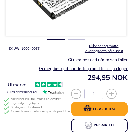
Gå
til
begynnelsen
av
bildegalleri
Klikk her og motta
SKU
100049955
leveringsdato på e-post
Gi meg beskjed når prisen faller
Gi meg beskjed når dette produktet er på lager
294,95 NOK
Utmerket
8,159 anmeldelser på
Alle priser inkl. toll, moms og avgifter
Ingen skjulte gebyrer
60 dagers full returrett
LEGG I KURV
12 mnd garanti (eller mer) på alle produkter
PRISMATCH