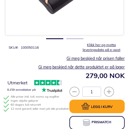
Gå
til
begynnelsen
av
bildegalleri
Klikk her og motta
SKU
100050116
leveringsdato på e-post
Gi meg beskjed når prisen faller
Gi meg beskjed når dette produktet er på lager
279,00 NOK
Utmerket
8,159 anmeldelser på
Alle priser inkl. toll, moms og avgifter
Ingen skjulte gebyrer
60 dagers full returrett
LEGG I KURV
12 mnd garanti (eller mer) på alle produkter
PRISMATCH