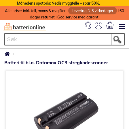
Månedens spotpris: Nedis myggfelle – spar 50%.
Alle priser inkl. toll, moms & avgifter I
Levering 3-5 virkedager
I 60
dager returret I God service med garanti
Min handlek
Batteri til bl.a. Datamax OC3 stregkodescanner
Gå
til
slutten
av
bildegalleri