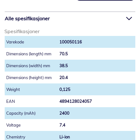
Alle spesifikasjoner
Spesifikasjoner
100050116
70.5
38.5
20.4
0,125
4894128024057
2400
7.4
Li-ion