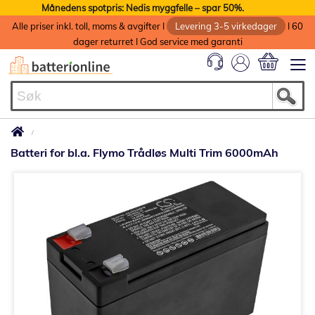
Månedens spotpris: Nedis myggfelle – spar 50%.
Alle priser inkl. toll, moms & avgifter I
Levering 3-5 virkedager
I 60
dager returret I God service med garanti
Min handlek
Batteri for bl.a. Flymo Trådløs Multi Trim 6000mAh
Gå
til
slutten
av
bildegalleri