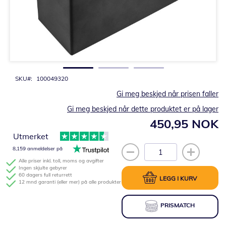
Gå
til
begynnelsen
av
bildegalleri
SKU
100049320
Gi meg beskjed når prisen faller
Gi meg beskjed når dette produktet er på lager
450,95 NOK
Utmerket
8,159 anmeldelser på
Alle priser inkl. toll, moms og avgifter
Ingen skjulte gebyrer
60 dagers full returrett
LEGG I KURV
12 mnd garanti (eller mer) på alle produkter
PRISMATCH