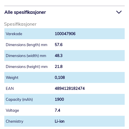
Alle spesifikasjoner
Spesifikasjoner
100047906
57.6
48.3
21.8
0,108
4894128182474
1900
7.4
Li-ion