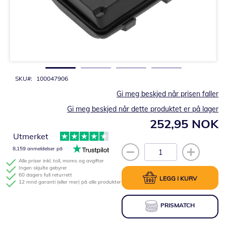
Gå
til
begynnelsen
av
bildegalleri
SKU
100047906
Gi meg beskjed når prisen faller
Gi meg beskjed når dette produktet er på lager
252,95 NOK
Utmerket
8,159 anmeldelser på
Alle priser inkl. toll, moms og avgifter
Ingen skjulte gebyrer
60 dagers full returrett
LEGG I KURV
12 mnd garanti (eller mer) på alle produkter
PRISMATCH