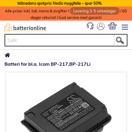
Månedens spotpris: Nedis myggfelle – spar 50%.
Alle priser inkl. toll, moms & avgifter I
Levering 3-5 virkedager
I 60
dager returret I God service med garanti
Min handlek
Batteri for bl.a. Icom BP-217,BP-217Li
Gå
til
slutten
av
bildegalleri