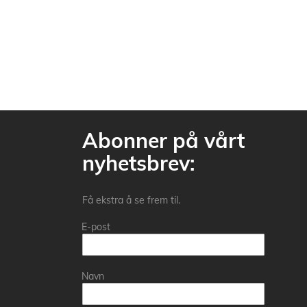
Abonner på vårt
nyhetsbrev:
Få ekstra å se frem til.
E-post
Navn