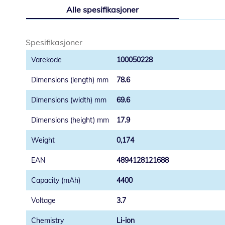
til
Alle spesifikasjoner
begynnelsen
av
bildegalleri
Spesifikasjoner
100050228
78.6
69.6
17.9
0,174
4894128121688
4400
3.7
Li-ion