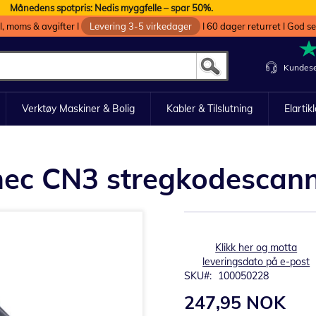
Månedens spotpris: Nedis myggfelle – spar 50%.
oll, moms & avgifter I
Levering 3-5 virkedager
I 60 dager returret I God s
Kundese
Verktøy Maskiner & Bolig
Kabler & Tilslutning
Elartik
termec CN3 stregkodescan
Klikk her og motta
leveringsdato på e-post
SKU
100050228
247,95 NOK