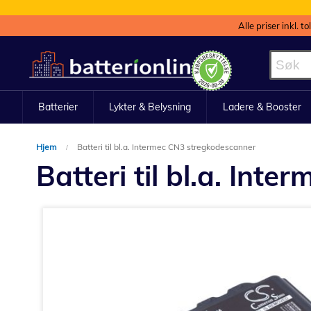
Alle priser inkl. t
Hopp
til
innhold
Batterier
Lykter & Belysning
Ladere & Booster
Hjem
Batteri til bl.a. Intermec CN3 stregkodescanner
Batteri til bl.a. In
Gå
til
slutten
av
bildegalleri