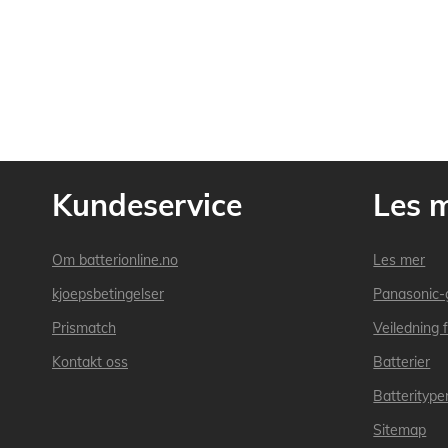
Kundeservice
Les 
Om batterionline.no
Les mer
kjoepsbetingelser
Panasonic-
Prismatch
Veiledning f
Kontakt oss
Batterier
Batteritype
Sitemap