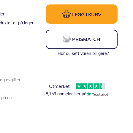
ler
LEGG I KURV
duktet er på lager
PRISMATCH
Har du sett varen billigere?
 og avgifter
Utmerket
8,159 anmeldelser på
 på alle