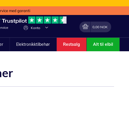
ervice med garanti
Min handlekurv
Endring
0,00 NOK
rvice
Konto
ler
Elektronikktilbehør
Restsalg
Alt til elbil
ner