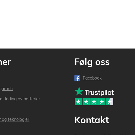
mer
Følg oss
Facebook
garanti
or lading av batterier
Kontakt
r og teknologier