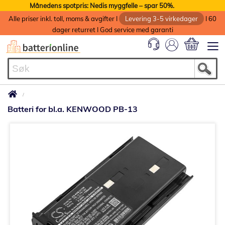
Månedens spotpris: Nedis myggfelle – spar 50%.
Alle priser inkl. toll, moms & avgifter I
Levering 3-5 virkedager
I 60
dager returret I God service med garanti
Min handlek
Batteri for bl.a. KENWOOD PB-13
Gå
til
slutten
av
bildegalleri