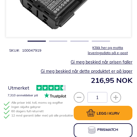
Gå
til
begynnelsen
av
bildegalleri
Klikk her og motta
SKU
100047919
leveringsdato på e-post
Gi meg beskjed når prisen faller
Gi meg beskjed når dette produktet er på lager
216,95 NOK
Utmerket
7,310 anmeldelser på
Alle priser inkl. toll, moms og avgifter
Ingen skjulte gebyrer
60 dagers full returrett
LEGG I KURV
12 mnd garanti (eller mer) på alle produkter
PRISMATCH