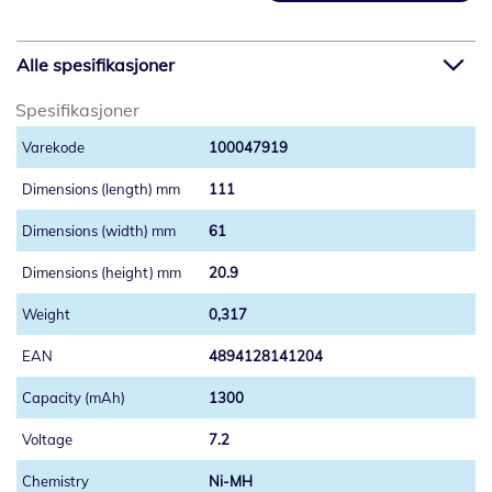
Alle spesifikasjoner
Spesifikasjoner
100047919
111
61
20.9
0,317
4894128141204
1300
7.2
Ni-MH