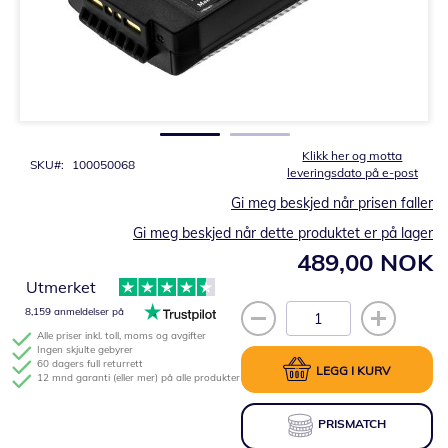
Gå
til
begynnelsen
av
bildegalleri
Klikk her og motta
SKU
100050068
leveringsdato på e-post
Gi meg beskjed når prisen faller
Gi meg beskjed når dette produktet er på lager
489,00 NOK
Utmerket
8,159 anmeldelser på
Alle priser inkl. toll, moms og avgifter
Ingen skjulte gebyrer
60 dagers full returrett
LEGG I KURV
12 mnd garanti (eller mer) på alle produkter
PRISMATCH