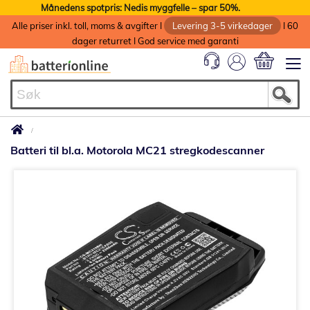
Månedens spotpris: Nedis myggfelle – spar 50%.
Alle priser inkl. toll, moms & avgifter I
Levering 3-5 virkedager
I 60
dager returret I God service med garanti
Min handlek
Batteri til bl.a. Motorola MC21 stregkodescanner
Gå
til
slutten
av
bildegalleri