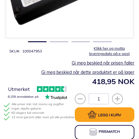
Gå
til
begynnelsen
av
bildegalleri
Klikk her og motta
SKU
100047953
leveringsdato på e-post
Gi meg beskjed når prisen faller
Gi meg beskjed når dette produktet er på lager
418,95 NOK
Utmerket
8,159 anmeldelser på
Alle priser inkl. toll, moms og avgifter
Ingen skjulte gebyrer
60 dagers full returrett
LEGG I KURV
12 mnd garanti (eller mer) på alle produkter
PRISMATCH