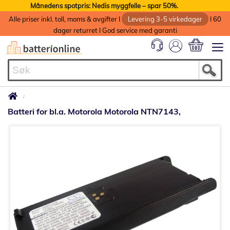
Månedens spotpris: Nedis myggfelle – spar 50%.
Alle priser inkl. toll, moms & avgifter I
Levering 3-5 virkedager
I 60
dager returret I God service med garanti
Min handlek
Batteri for bl.a. Motorola Motorola NTN7143,
Gå
til
slutten
av
bildegalleri