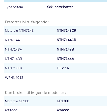
Sekundær batteri
Erstatter bl.a. følgende :
Motorola NTN7143
NTN7143CR
NTN7144
NTN7144CR
NTN7143A
NTN7143B
NTN7143R
NTN7144A
NTN7144B
FuG11b
WPNN4013
Kan brukes til følgende modeller :
Motorola GP900
GP1200
HT1000
HT6000