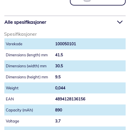
Alle spesifikasjoner
Spesifikasjoner
100050101
41.5
30.5
9.5
0,044
4894128136156
890
3.7