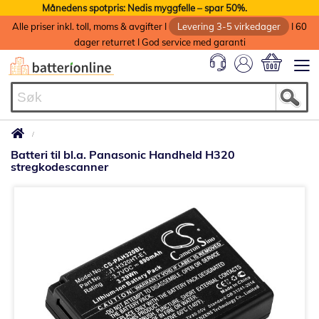
Månedens spotpris: Nedis myggfelle – spar 50%.
Alle priser inkl. toll, moms & avgifter I
Levering 3-5 virkedager
I 60
dager returret I God service med garanti
Min handlek
Batteri til bl.a. Panasonic Handheld H320
stregkodescanner
Gå
til
slutten
av
bildegalleri