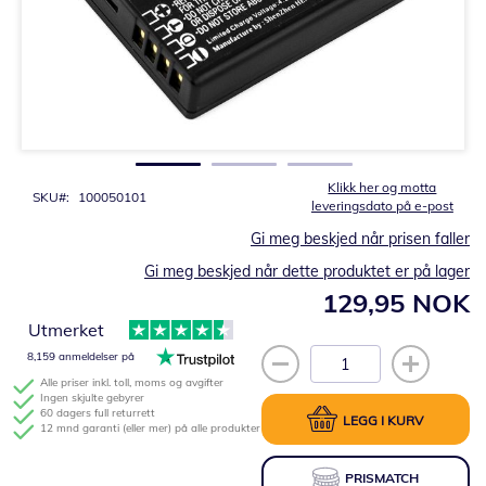
Gå
til
begynnelsen
av
bildegalleri
Klikk her og motta
SKU
100050101
leveringsdato på e-post
Gi meg beskjed når prisen faller
Gi meg beskjed når dette produktet er på lager
129,95 NOK
Utmerket
8,159 anmeldelser på
Alle priser inkl. toll, moms og avgifter
Ingen skjulte gebyrer
60 dagers full returrett
LEGG I KURV
12 mnd garanti (eller mer) på alle produkter
PRISMATCH