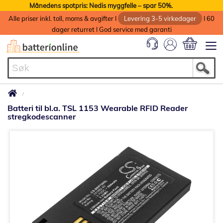
Månedens spotpris: Nedis myggfelle – spar 50%.
Alle priser inkl. toll, moms & avgifter I
Levering 3-5 virkedager
I 60
dager returret I God service med garanti
Min handlek
Batteri til bl.a. TSL 1153 Wearable RFID Reader
stregkodescanner
Gå
til
slutten
av
bildegalleri