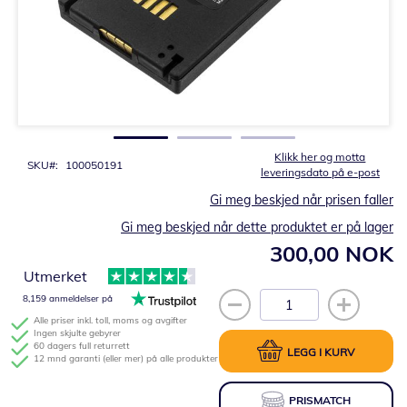
Gå
til
begynnelsen
av
bildegalleri
Klikk her og motta
SKU
100050191
leveringsdato på e-post
Gi meg beskjed når prisen faller
Gi meg beskjed når dette produktet er på lager
300,00 NOK
Utmerket
8,159 anmeldelser på
Alle priser inkl. toll, moms og avgifter
Ingen skjulte gebyrer
60 dagers full returrett
LEGG I KURV
12 mnd garanti (eller mer) på alle produkter
PRISMATCH