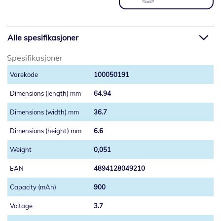
Alle spesifikasjoner
Spesifikasjoner
100050191
64.94
36.7
6.6
0,051
4894128049210
900
3.7