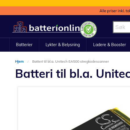
Alle priser inkl. t
Hopp
til
innhold
Batterier
Lykter & Belysning
Ladere & Booster
Hjem
Batteri til bl.a. Unitech EA500 stregkodescanner
Batteri til bl.a. Un
Gå
til
slutten
av
bildegalleri