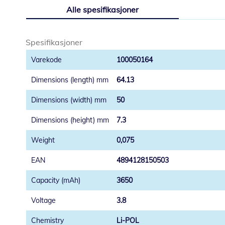
til
Alle spesifikasjoner
begynnelsen
av
bildegalleri
Spesifikasjoner
100050164
64.13
50
7.3
0,075
4894128150503
3650
3.8
Li-POL