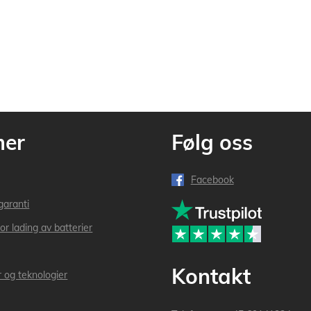
mer
Følg oss
Facebook
garanti
or lading av batterier
Kontakt
r og teknologier