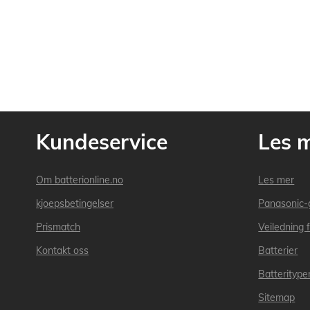
Kundeservice
Les 
Om batterionline.no
Les mer
kjoepsbetingelser
Panasonic-
Prismatch
Veiledning f
Kontakt oss
Batterier
Batteritype
Sitemap