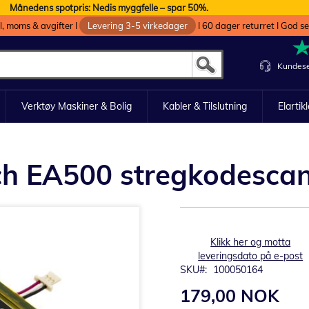
Månedens spotpris: Nedis myggfelle – spar 50%.
oll, moms & avgifter I
Levering 3-5 virkedager
I 60 dager returret I God s
Kundese
Verktøy Maskiner & Bolig
Kabler & Tilslutning
Elartik
itech EA500 stregkodesca
Klikk her og motta
leveringsdato på e-post
SKU
100050164
179,00 NOK