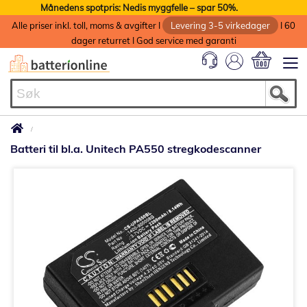
Månedens spotpris: Nedis myggfelle – spar 50%.
Alle priser inkl. toll, moms & avgifter I
Levering 3-5 virkedager
I 60
dager returret I God service med garanti
Min handlek
Batteri til bl.a. Unitech PA550 stregkodescanner
Gå
til
slutten
av
bildegalleri