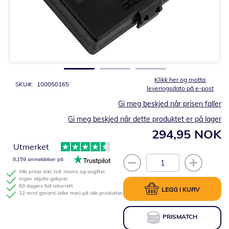
Gå
til
begynnelsen
av
bildegalleri
Klikk her og motta
SKU
100050165
leveringsdato på e-post
Gi meg beskjed når prisen faller
Gi meg beskjed når dette produktet er på lager
294,95 NOK
Utmerket
8,159 anmeldelser på
Alle priser inkl. toll, moms og avgifter
Ingen skjulte gebyrer
60 dagers full returrett
LEGG I KURV
12 mnd garanti (eller mer) på alle produkter
PRISMATCH