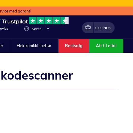
ervice med garanti
Min handlekurv
Endring
0,00 NOK
rvice
Konto
ler
Elektronikktilbehør
Restsalg
Alt til elbil
egkodescanner