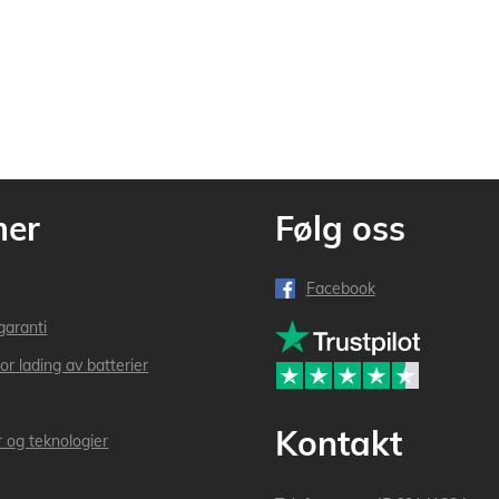
mer
Følg oss
Facebook
garanti
or lading av batterier
Kontakt
r og teknologier