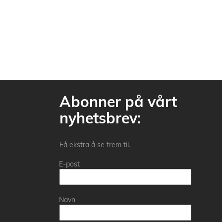
Abonner på vårt
nyhetsbrev:
Få ekstra å se frem til.
E-post
Navn