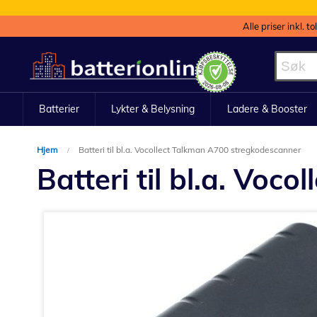
Alle priser inkl. t
Hopp
til
innhold
Batterier
Lykter & Belysning
Ladere & Booster
Hjem
Batteri til bl.a. Vocollect Talkman A700 stregkodescanner
Batteri til bl.a. Vo
Gå
til
slutten
av
bildegalleri