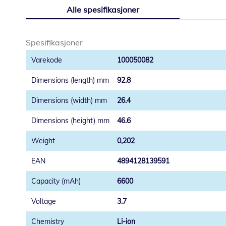
til
Alle spesifikasjoner
begynnelsen
av
bildegalleri
Spesifikasjoner
100050082
92.8
26.4
46.6
0,202
4894128139591
6600
3.7
Li-ion