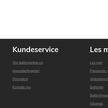
Kundeservice
Les 
Om batterionline.no
Les mer
kjoepsbetingelser
Panasonic-
Prismatch
Veiledning f
Kontakt oss
Batterier
Batteritype
Sitemap