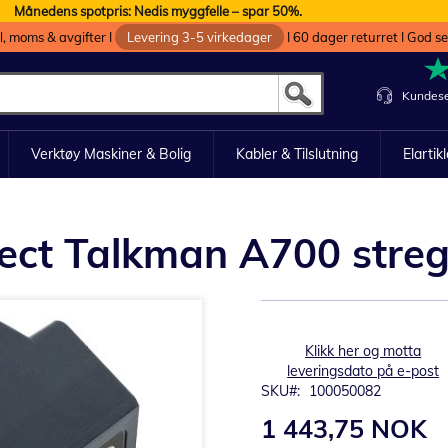
Månedens spotpris: Nedis myggfelle – spar 50%.
oll, moms & avgifter I
Levering 3-5 virkedager
I 60 dager returret I God s
Kundese
Verktøy Maskiner & Bolig
Kabler & Tilslutning
Elartik
collect Talkman A700 str
Klikk her og motta
leveringsdato på e-post
SKU
100050082
1 443,75 NOK