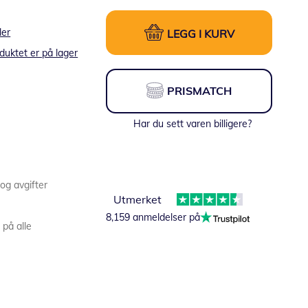
ler
LEGG I KURV
duktet er på lager
PRISMATCH
Har du sett varen billigere?
 og avgifter
Utmerket
8,159 anmeldelser på
 på alle